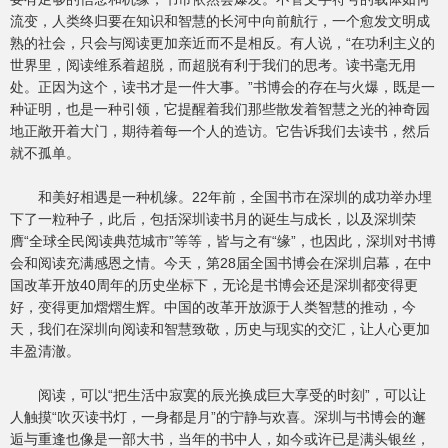
流变，人类终归要在知识和智慧的长河中向前航行，一个愈发文明成
熟的社会，只会与阅读更加亲近而不是相反。有人说，“在功利主义的
世界里，阅读维系着超脱，而超脱有利于我们的思考。读书毫无用
处。正因为这个，读书才是一件大事。”书博会的存在与火爆，既是一
种证明，也是一种引领，它提醒着我们那些散发着智慧之光的神奇园
地正敞开着大门，期待着每一个人的造访。它告诉我们去读书，然后
就不孤单。
和美好相遇是一种机缘。22年前，全国书市在深圳的成功举办埋
下了一粒种子，此后，包括深圳读书月的诞生与成长，以及深圳荣
膺“全球全民阅读典范城市”等等，皆与之有“缘”，也因此，深圳对书博
会和阅读充满感恩之情。今天，第28届全国书博会在深圳启幕，在中
国改革开放40周年的历史坐标下，无论是书博会还是深圳都变得更
好，变得更加熠熠生辉。中国的改革开放源于人类智慧的推动，今
天，我们在深圳向阅读和智慧致敬，历史与现实的交汇，让人心更加
丰盈清澈。
阅读，可以“把生活中寂寞的辰光换成巨大享受的时刻”，可以让
人触摸“吹灭读书灯，一身都是月”的宁静与欢喜。深圳与书博会的邂
逅与重逢也像是一部大书，当年的书中人，如今或许已是满头银丝，