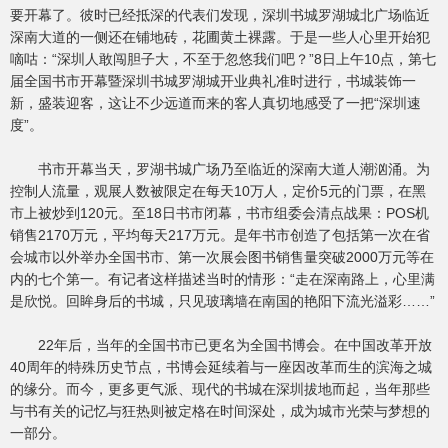
要开幕了。彼时已经抵深的代表们发现，深圳书城罗湖城北广场临近
深南大道的一侧还在铺地砖，花圃黄土裸露。于是一些人心里开始犯
嘀咕：“深圳人敢闯胆子大，不至于忽悠我们吧？”8日上午10点，第七
届全国书市开幕暨深圳书城罗湖城开业典礼准时进行，书城装饰一
新，盛装迎客，这让不少远道而来的客人真切地感受了一把“深圳速
度”。
书市开幕当天，罗湖书城广场乃至临近的深南大道人潮汹涌。为
控制人流量，观展人数被限定在每天10万人，定价5元的门票，在黑
市上被炒到120元。至18日书市闭幕，书市组委会清点战果：POS机
销售2170万元，平均每天217万元。是年书市创造了包括第一次在省
会城市以外举办全国书市、第一次展会图书销售量突破2000万元等在
内的七个第一。有记者这样描述当时的情形：“走在深南路上，心里满
是欣悦。回眸身后的书城，只见玻璃墙在南国的艳阳下流光溢彩……”
22年后，当年的全国书市已更名为全国书博会。在中国改革开放
40周年的特殊历史节点，书博会延续着与一座因改革而生的滨海之城
的缘分。而今，更多更气派、现代的书城在深圳拔地而起，当年那些
与书有关的记忆与狂热则被定格在时间深处，成为城市光荣与梦想的
一部分。