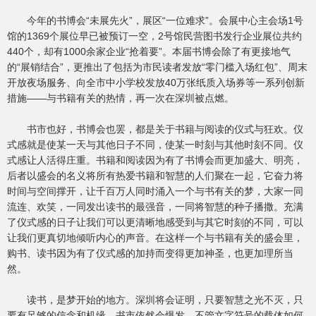
今年的书博会“未展先火”，展区“一位难求”。会展中心主会场1号
馆的1369个展位早已被预订一空，2号馆民营图书发行企业展位共约
440个，却有1000余家企业“抢着要”。本届书博会除了有更接地气
的“展销结合”，更推出了包括为市民读者发放“零门槛入场红包”、周末
开放夜场服务、向全市中小学校发放40万张纸质入场券等一系列创新
措施——与书籍有关的热情，再一次在深圳被点燃。
书市也好，书博会也罢，都是关于书籍与阅读的仪式与狂欢。仪
式感就是使某一天与其他日子不同，使某一时刻与其他时刻不同。仪
式感让人活得庄重。书籍和阅读因为有了书博会而更加盛大、明亮，
后者以盛会的名义将所有热爱书籍和智慧的人们聚在一起，它奋力将
时间与空间撑开，让千百万人同时涌入一个与书有关的梦，大家一同
流连、欢笑，一同发出读书的最强音，一同将智慧的种子播撒。充满
了仪式感的日子让我们可以更清晰地感受到与其它时刻的不同，可以
让我们更真切地倾听内心的声音。在这样一个与书籍有关的盛会里，
购书、读书因为有了仪式感的加持而变得更加神圣，也更加理所当
然。
读书，是梦开始的地方。深圳将会证明，只要智慧之光不灭，只
要有足够的信念和机缘，书市依然会爆发。不管文字符号的载体如何