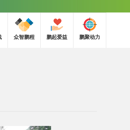
线
众智鹏程
鹏起爱益
鹏聚动力