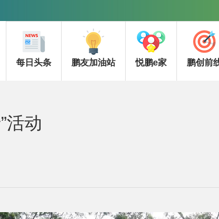
每日头条
鹏友加油站
悦鹏e家
鹏创前
”活动