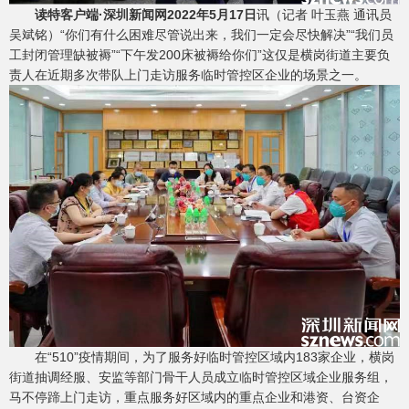
读特客户端·深圳新闻网2022年5月17日
讯
（记者 叶玉燕 通讯员
吴斌铭）
“你们有什么困难尽管说出来，我们一定会尽快解决”“我们员
工封闭管理缺被褥”“下午发200床被褥给你们”这仅是横岗街道主要负
责人在近期多次带队上门走访服务临时管控区企业的场景之一。
在“510”疫情期间，为了服务好临时管控区域内183家企业，横岗
街道抽调经服、安监等部门骨干人员成立临时管控区域企业服务组，
马不停蹄上门走访，重点服务好区域内的重点企业和港资、台资企