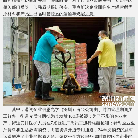
防控指挥部协调相关部门快速解决；对于街道不能解决的，立即跟区
相关部门反映，加强后期跟进落实。重点解决企业面临生产经营所需
原材料和产品进出临时管控区的运输等燃眉之急。
其中，港资企业伯恩光学（深圳）有限公司由于封闭管理期间员
工较多，街道先后分两批为其发放400床被褥；为了不影响企业生
产，街道安排医护人员在7点就进厂为员工进行核酸检测；针对企业生
产资料和生活必需物资，街道协调开通专用通道，24车次物资的及时
运送解决了企业的燃眉之急。像这种全方位服务临时管控区内企业的