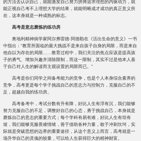
的方法去认识自己，就能激发自己努力拼搏追求理想的内驱动力，就
能正视自己考不上理想大学的结果，就能明晰成才成功的真正意义所
在，这本身就是一种成熟的标志。
高考是意志磨炼的练功房
奥地利精神病学家阿尔弗雷德·阿德勒在《活出生命的意义》一书
中指出：“教育所面临的最大挑战不是来自孩子自身的局限，而是来自
他自以为存在的局限……教育过程中，我们关注的焦点应该是提高孩
子的勇气、增加兴趣并清除限制，而这一限制，其实不过是他本人基
于自己对人生的解读而主观设置的局限而已。”
高考是你们同学之间备考能力的竞争，也是个人本身综合素养的
竞争，高考更是每个学子挑战自己的意志力与控制力，克服自己的不
足，超越自我的练功房。
高考备考中，考试分数有升有降，好比人生有浮有沉，我们能够
努力克服自己的不足，调整好自己的心态，勇于挑战自己，本身就是
磨炼自己的意志的重要方式；每个学科有易有难，好比人生有坦有
坡，我们能够克服畏难情绪，善于借助各种力量，敢于冲刺坎坷，实
际就是突破思想的边界的重要途径，从这个意义上而言，高考就是一
场升华自己的灵魂的较量，可以给人生获得巨大的精神财富。