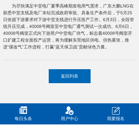
为尽快满足中堂电厂夏季高峰期发电用气需求，广东大鹏LNG在
获悉中堂支线及电厂末站完成政府审批、具备生产条件后，于5月25
日依据下游要求对下游中堂支线进行升压投产工作。6月3日，全段管
线升压完成，40008号阀室至中堂电厂通气测试一次成功。6月6日，
40008号阀室正式向下游用户中堂电厂供气，标志着40008号阀室开
口扩建工程全面投产运营，将为缓解东莞地区供电、供热紧张，推
进“煤改气”工作进程，打赢“蓝天保卫战”贡献绿色力量。
返回列表
每日头条
用户中心
我要报名
CopyRight © 鹏城新力 版权所有