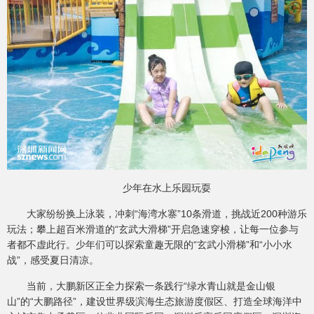
少年在水上乐园玩耍
大家纷纷换上泳装，冲刺“海湾水寨”10条滑道，挑战近200种游乐
玩法；攀上超百米滑道的“玄武大滑梯”开启急速穿梭，让每一位参与
者都不虚此行。少年们可以探索童趣无限的“玄武小滑梯”和“小小水
战”，感受夏日清凉。
当前，大鹏新区正全力探索一条践行“绿水青山就是金山银
山”的“大鹏路径”，建设世界级滨海生态旅游度假区、打造全球海洋中