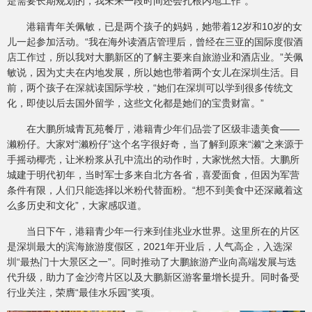
是需要长期规划的，我未来一段时间还会扎根内地工作”。
港籍青年关佩敏，已是两个孩子的妈妈，她带着12岁和10岁的女
儿一起参加活动。“我在海外读酒店管理后，曾经在三亚的国际度假酒
店工作过，所以我对大鹏新区的了解主要来自旅游业和酒店业。”关佩
敏说，因为丈夫在内地发展，所以她也带着两个女儿在深圳生活。目
前，两个孩子在深就读国际学校，“她们在深圳可以学到很多传统文
化，即使以后去国外留学，这些文化都是她们的宝贵财富。”
在大鹏所城青瓦苑餐厅，港籍青少年们品尝了区级非遗美食——
濑粉仔。大家对“濑粉仔”这个名字很好奇，当了解到原来“濑”之来源于
手摇动椰壳，让米粉浆从孔中流出的动作时，大家恍然大悟。大鹏所
城建于明代初年，当时军士多来自北方各省，喜爱面食，但因为军营
条件有限，人们只能选择以米粉代替面粉。“想不到美食中还深藏着这
么多历史和文化”，大家感叹道。
当日下午，港籍青少年一行来到佳兆业水世界。这里所在的片区
是深圳最大的滨海旅游度假区，2021年开业后，人气高企，入选深
圳“最热门十大景区之一”。同时推动了大鹏旅游产业向高端发展与迭
代升级，助力了金沙湾片区以及大鹏新区游客量增长提升。同时备受
行业关注，荣膺“最佳水乐园”奖项。