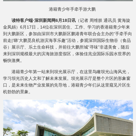
港籍青少年手牵手游大鹏
读特客户端·深圳新闻网6月18日讯
（记者 周维朕 通讯员 黄海旋
金凤娟）6月17日，14位在深圳居住、工作、学习的香港籍青少年来
到大鹏新区，参加由深圳市大鹏新区鹏港青年联合会主办的“手牵手向
前走|‘睇’大鹏觅良机游滨海享乐趣”活动，参观深圳国际生物谷（食品
谷）展示厅、乐土生命科技，并前往大鹏所城“寻味”非遗美食，随后
来到深圳规模最大的滨海旅游度假区，体验佳兆业国际乐园水世界的
畅快激爽。
港籍青少年第一站来到坝光展示厅，在这里鸟瞰坝光山海风光，
学习坝光历史人文和了解未来发展。坝光展示厅是整个片区的形象窗
口，是未来生物产业发展的先导地，港籍青少年们从这里窥见片区生
机勃勃的景象。