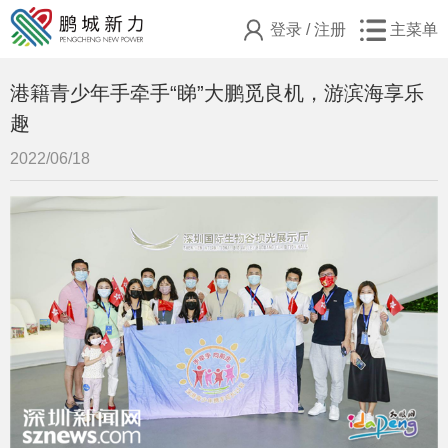
登录
/
注册
主菜单
​港籍青少年手牵手“睇”大鹏觅良机，游滨海享乐
趣
2022/06/18