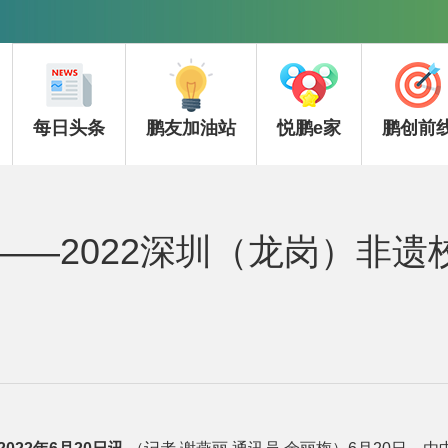
每日头条
鹏友加油站
悦鹏e家
鹏创前
”——2022深圳（龙岗）非