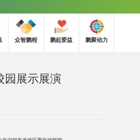
线
众智鹏程
鹏起爱益
鹏聚动力
遗校园展示展演