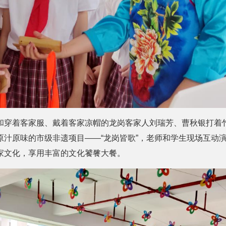
和穿着客家服、戴着客家凉帽的龙岗客家人刘瑞芳、曹秋银打着
原汁原味的市级非遗项目——“龙岗皆歌”，老师和学生现场互动
家文化，享用丰富的文化饕餮大餐。