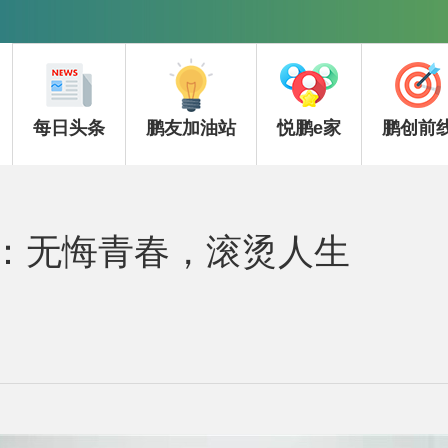
每日头条
鹏友加油站
悦鹏e家
鹏创前
：无悔青春，滚烫人生