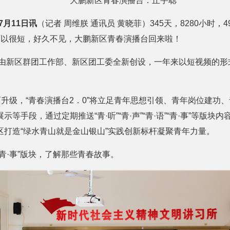
大鹏新区青春演播台：
丘宇聪
7月11日讯
（记者 周维朕 通讯员 黄晓菲）345天，8280小时，496
可以很短，好久不见，大鹏新区青春演播台回来啦！
年由新区群团工作部、新区团工委全新创设，一年来以短视频的形
面升级，“青春演播台2．0”将立足青年思想引领、青年岗位建功
等手段，通过定期推送“青·听”“青·声”“青·语”“青·事”等版
区打造“绿水青山就是金山银山”实践创新标杆凝聚青年力量。
青·事”版块，了解那些青春故事。