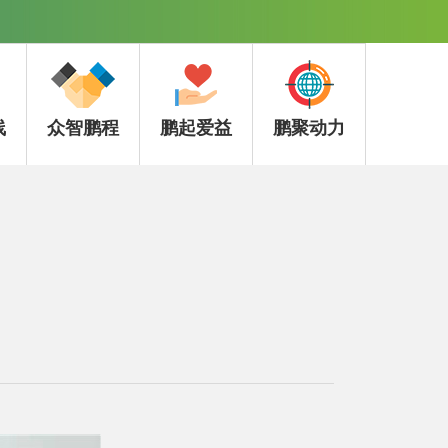
线
众智鹏程
鹏起爱益
鹏聚动力