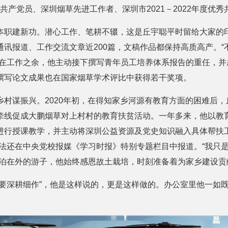
优秀共产党员、深圳烟草先进工作者、深圳市2021－2022年度优
本职建新功。潜心工作、笔耕不辍，这是丘宇聪平时留给大家的
通讯报道、工作交流文章近200篇，文稿作品都保持高质高产。“
，在工作之余，他主动接下撰写青年员工培养体系报告的重任，并
撰写论文成果也在国家烟草学术评比中获得若干奖项。
乡村谋振兴。2020年初，在得知家乡河源有教育方面的困难后
牵线促成大鹏烟草对上村村的教育扶贫活动。一年多来，他以教育
进行授课教学，并主动将深圳公益资源及党史知识融入具体帮扶工
做法还在中央党校报媒《学习时报》特别专题栏目中报道。“我只
漂泊在外的游子，他始终感恩故土栽培，时刻准备着为家乡建设贡
就要深耕细作”，他是这样说的，更是这样做的。办公室里他一如