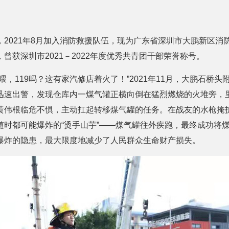
，2021年8月加入消防救援队伍，现为广东省深圳市大鹏新区消
曾获深圳市2021－2022年度优秀共青团干部荣誉称号。
喂，119吗？这有家汽修店着火了！”2021年11月，大鹏石桥
迅速出警，发现仓库内一煤气罐正横向倒在猛烈燃烧的火堆旁，
黄伟根临危不惧，主动扛起转移煤气罐的任务。在战友的水枪掩
随时都可能爆炸的“烫手山芋”——煤气罐往外疾跑，最终成功将
爆炸的隐患，最大限度地减少了人民群众生命财产损失。