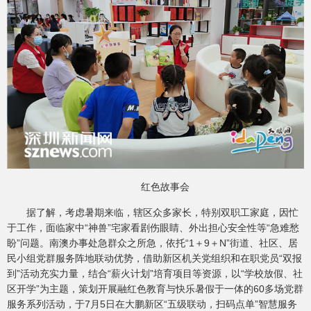
红色故事会
据了解，考虑暑期来临，辖区众多家长，特别双职工家庭，因忙
于工作，面临家中“神兽”宅家看剧伤眼睛、外出担心安全性等“急难愁
盼”问题。南澳办事处急群众之所急，依托“1＋9＋N”街道、社区、居
民小组党群服务阵地联动优势，借助新区机关党组织和在职党员“双报
到”活动充实力量，结合“薪火计划”培育项目等资源，以“学校放假、社
区开学”为主题，策划开展融红色教育与快乐暑假于一体的60多场党群
服务系列活动，于7月5日在大鹏新区“五级联动，扫码点单”智慧服务