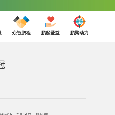
线
众智鹏程
鹏起爱益
鹏聚动力
冠