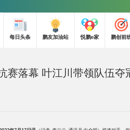
每日头条
鹏友加油站
悦鹏e家
鹏创前
抗赛落幕 叶江川带领队伍夺