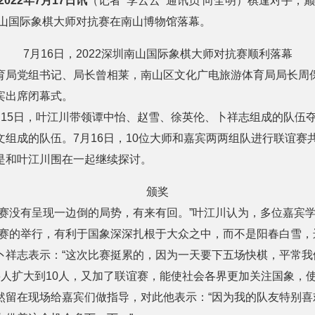
022年7月17日讯
（记者 李云云 通讯员 向全明）
棋逢对手
，
巅
南山国际象棋大师对抗赛在南山博物馆落幕。
7月16
日，
2022深圳南山国际象棋大师对抗赛顺利落幕
育局党组书记、局长曾相莱，南山区文化广电旅游体育局局长周
宾出席闭幕式。
月15日，叶江川带领谭中怡、赵雪、徐英伦、卜祥志组成的队伍
文组成的队伍。
7月
16日，10位大师和嘉宾两两组队进行联谊赛
是和叶江川围在一起继续探讨。
颁奖
比赛没有呈现一边倒的局势，有来有回。”叶江川认为，多位嘉宾
谊赛的举行，有利于国象深深扎根于大众之中，而不是阳春白雪，
卜祥志表示：“这次比赛挺累的，因为一天要下五场快棋，平常我
6人扩大到10人，又加了联谊赛，能使社会各界更加关注国象，使
然留在现场给嘉宾们做指导，对此他表示：“因为我的队友特别喜