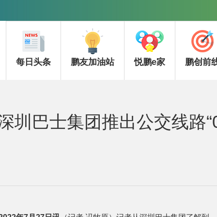
每日头条
鹏友加油站
悦鹏e家
鹏创前
深圳巴士集团推出公交线路“0