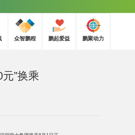
线
众智鹏程
鹏起爱益
鹏聚动力
元”换乘