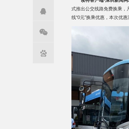
读特客户端·深圳新闻网2
式推出公交线路免费换乘，凡
线“0元”换乘优惠，本次优