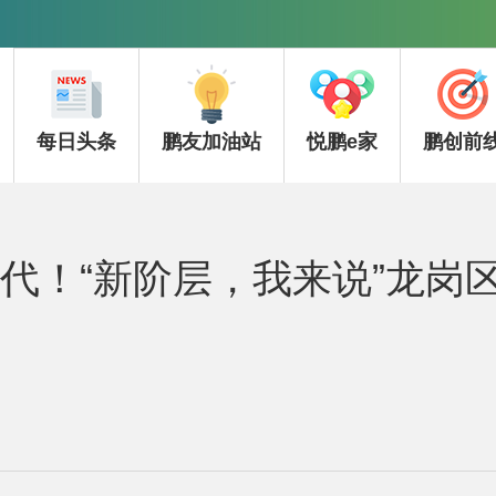
每日头条
鹏友加油站
悦鹏e家
鹏创前
时代！“新阶层，我来说”龙岗