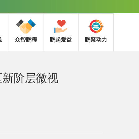
线
众智鹏程
鹏起爱益
鹏聚动力
区新阶层微视