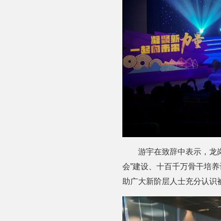
游宇在致辞中表示，龙
会”建设、十百千万骨干培
助广大新阶层人士充分认识