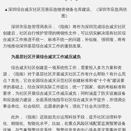
▲深圳综合减灾社区完善应急物资储备仓库建设。（深圳市应急局供
图）
深圳市应急管理局表示，《指南》将作为深圳完成综合减灾社区
创建后，社区自行维护管理的纲领性文件，可以切实解决现有社区综
合减灾工作推进不统一、标准不统一的问题，补短板、强弱项，将有
力地推动深圳基层综合减灾工作的蓬勃发展。
为基层社区开展综合减灾工作减压减负
综合减灾社区创建是一项系统性工作，需要投入多方力量和资
源，《指南》对于基层社区开展减灾社区工作有什么帮助？有什么亮
点？首先，它在全国综合减灾示范社区创建标准和省“十个有”建设要
求的基础上，结合深圳实际工作提出，统一了国家、省的考核标准和
要求，为社区开展综合减灾工作减压减负；同时涵盖了防灾设施设备
和应急能力建设，全面系统地指导社区综合减灾水平提升，并强调企
事业单位、社会组织、志愿者的参与，强化了社会共治理念。
此外，《指南》还鼓励充分运用科技手段，提升社区治理科学
化、精细化、智能化水平。比如，在重点风险区域配置监测预警设备
设施，与气象预警信息系统、预警信息发布中心等各类灾害事故监测