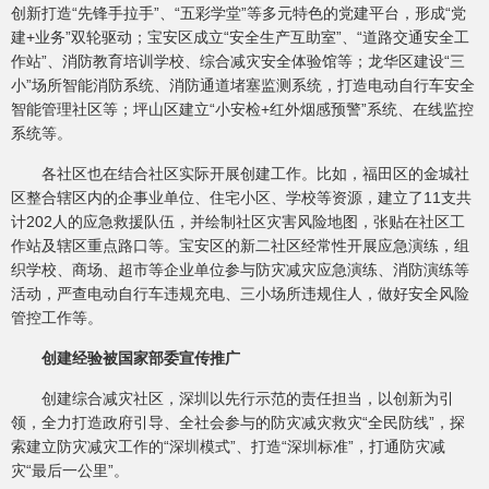
创新打造“先锋手拉手”、“五彩学堂”等多元特色的党建平台，形成“党
建+业务”双轮驱动；宝安区成立“安全生产互助室”、“道路交通安全工
作站”、消防教育培训学校、综合减灾安全体验馆等；龙华区建设“三
小”场所智能消防系统、消防通道堵塞监测系统，打造电动自行车安全
智能管理社区等；坪山区建立“小安检+红外烟感预警”系统、在线监控
系统等。
各社区也在结合社区实际开展创建工作。比如，福田区的金城社
区整合辖区内的企事业单位、住宅小区、学校等资源，建立了11支共
计202人的应急救援队伍，并绘制社区灾害风险地图，张贴在社区工
作站及辖区重点路口等。宝安区的新二社区经常性开展应急演练，组
织学校、商场、超市等企业单位参与防灾减灾应急演练、消防演练等
活动，严查电动自行车违规充电、三小场所违规住人，做好安全风险
管控工作等。
创建经验被国家部委宣传推广
创建综合减灾社区，深圳以先行示范的责任担当，以创新为引
领，全力打造政府引导、全社会参与的防灾减灾救灾“全民防线”，探
索建立防灾减灾工作的“深圳模式”、打造“深圳标准”，打通防灾减
灾“最后一公里”。