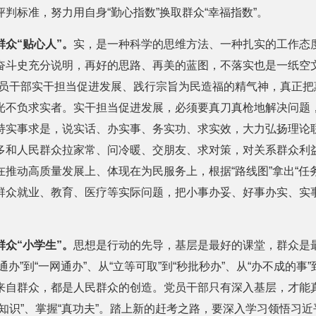
判标准，努力用自身“勤心指数”换取群众“幸福指数”。
群众“贴心人”。
实，是一种科学的思维方法、一种扎实的工作态
奋斗史充分说明，再好的思路、再美的蓝图，不落实也是一纸空文。
党员干部实干担当促进发展、践行宗旨为民造福的精气神，真正把
光不负求实者。实干担当促进发展，必须要真刀真枪地解决问题
持实事求是，说实话、办实事、务实功、求实效，大力弘扬理论
多和人民群众拉家常、问冷暖、交朋友、求对策，对关系群众利
推动高质量发展上、体现在为民服务上，根据“路线图”拿出“任务
群众就业、教育、医疗等实际问题，把小事办妥、好事办实、实事
群众“小学生”。
思想是行动的先导，基层是最好的课堂，群众是
窗通办”到“一网通办”、从“立等可取”到“秒批秒办”、从“办不成的事
来自群众，都是人民群众的创造。党员干部只有深入基层，才能
知识”、掌握“真功夫”。踏上新的赶考之路，要深入学习领悟习