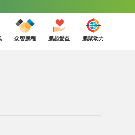
线
众智鹏程
鹏起爱益
鹏聚动力