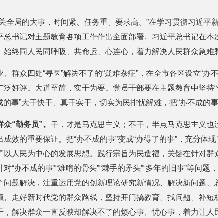
事关全局的大事，时间紧、任务重、要求高。”在学习贯彻习近平
平总书记对主题教育各项工作作出全面部署。习近平总书记在本
，始终同人民同呼吸、共命运、心连心，着力解决人民群众急难
、群众四处“寻医”解决不了的“疑难杂症”，在全市各区设立“办
泛好评。大道至简，实干为要。党员干部要在主题教育中坚持“干
不成的事”大干快干、真干实干，切实为民排忧解难，把“办不成的事”
群众“勤务员”。
干，才是马克思主义；不干，半点马克思主义也
成效的重要保证。把“办不成的事”变成“办得了的事”，充分体
了以人民为中心的发展思想。践行宗旨为民造福，关键在针对群
对“办不成的事”“难啃的骨头”“棘手的矛头”“多年的旧事”等问
个问题解决，注重运用党的创新理论研究新情况、解决新问题、
领。走好新时代党的群众路线，坚持开门搞教育、找问题、补短
干，解决群众一直反映却解决不了的烦心事、忧心事，着力让人