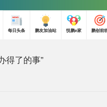
每日头条
鹏友加油站
悦鹏e家
鹏创前
办得了的事”