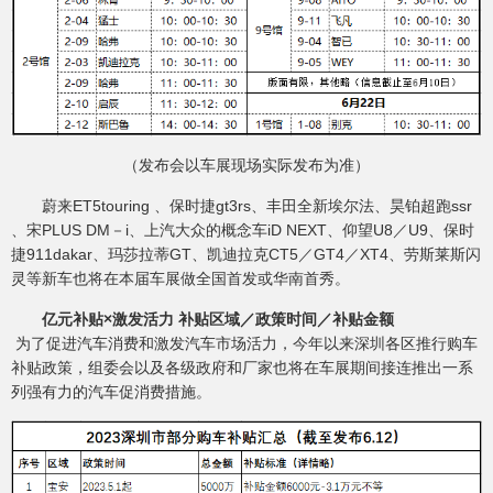
（发布会以车展现场实际发布为准）
蔚来ET5touring 、保时捷gt3rs、丰田全新埃尔法、昊铂超跑ssr
、宋PLUS DM－i、上汽大众的概念车iD NEXT、仰望U8／U9、保时
捷911dakar、玛莎拉蒂GT、凯迪拉克CT5／GT4／XT4、劳斯莱斯闪
灵等新车也将在本届车展做全国首发或华南首秀。
亿元补贴×激发活力 补贴区域／政策时间／补贴金额
为了促进汽车消费和激发汽车市场活力，今年以来深圳各区推行购车
补贴政策，组委会以及各级政府和厂家也将在车展期间接连推出一系
列强有力的汽车促消费措施。