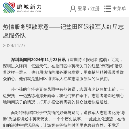
登录
/
注册
主菜单
热情服务驱散寒意——记盐田区退役军人红星志
愿服务队
2024/11/27
深圳新闻网2024年11月23日讯
（深圳特区报记者 赵萌）
近期，
深圳进入降雨、低温天气。在盐田区中英街关口的红星“示范岗”活跃
着这样一群人，他们用热情的服务驱散寒意，用奉献的精神温暖着群
众的心。他们就是盐田区退役军人红星志愿服务队的队员们。
带小孩的年轻夫妻在风雨中有些踌躇，志愿者老赵急忙上前，一
边安抚、一边熟练地撑开雨伞，将他们护在伞下。志愿者老邓还细心
地询问孩子的情况，打开护栏让有需要的群众就近快速通过。
面对特殊游客对于中英街的好奇与疑问，退役军人志愿者化身“导
游”为游客讲述中英街历史。一个个历史故事、一处处文化遗迹，在他
们的讲述中鲜活起来，让游客在等待的时间里也兴致盎然、不觉乏