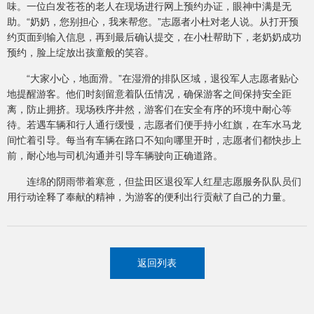
味。一位白发苍苍的老人在现场进行网上预约办证，眼神中满是无
助。“奶奶，您别担心，我来帮您。”志愿者小杜对老人说。从打开预
约页面到输入信息，再到最后确认提交，在小杜帮助下，老奶奶成功
预约，脸上绽放出孩童般的笑容。
“大家小心，地面滑。”在湿滑的排队区域，退役军人志愿者贴心
地提醒游客。他们时刻留意着队伍情况，确保游客之间保持安全距
离，防止拥挤。现场秩序井然，游客们在安全有序的环境中耐心等
待。若遇车辆和行人通行缓慢，志愿者们便手持小红旗，在车水马龙
间忙着引导。每当有车辆在路口不知向哪里开时，志愿者们都快步上
前，耐心地与司机沟通并引导车辆驶向正确道路。
连绵的阴雨带着寒意，但盐田区退役军人红星志愿服务队队员们
用行动诠释了奉献的精神，为游客的便利出行贡献了自己的力量。
返回列表