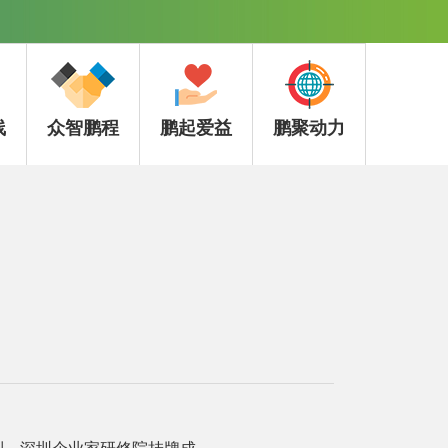
线
众智鹏程
鹏起爱益
鹏聚动力