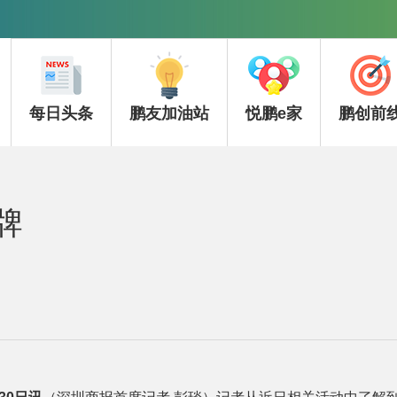
每日头条
鹏友加油站
悦鹏e家
鹏创前
牌