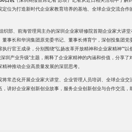
30日讯
（深圳商报首席记者 彭琰）记者从近日相关活动中了解
院定位为打造新时代企业家教育培养的基地、全球企业交流合作
市委组织部、前海管理局主办的深圳企业家研修院首期企业家大讲
、董事长和华润集团原党委书记、董事长傅育宁，深创投集团党
席执行官王成录，分别围绕“弘扬改革开放精神和企业家精神”“以
赋能深圳产业升级”主题，阐释了企业家精神的内涵和价值，分享了
家精神推动企业高质量发展的深层思考。
院将常态化开展企业家大讲堂、企业管理人员培训、全球企业交
伍，讲好企业家创新创业故事，服务企业创新创业与合作交流，