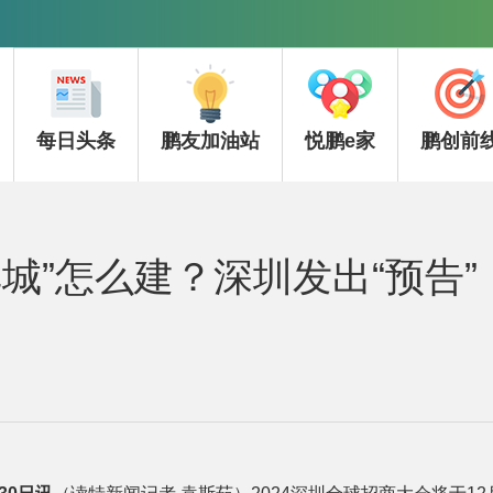
每日头条
鹏友加油站
悦鹏e家
鹏创前
城”怎么建？深圳发出“预告”