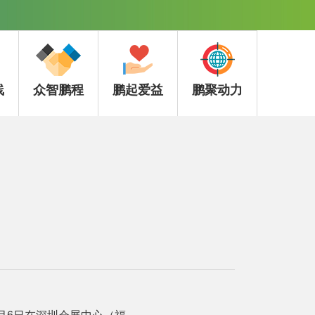
线
众智鹏程
鹏起爱益
鹏聚动力