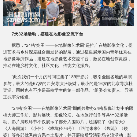
7天32场活动，搭建在地影像交流平台
据悉，“24格‘突围’——在地影像艺术周”是推广在地影像文化，促
进艺术与乡村深度融合而发起的影展，通过征集展示国内青年优秀在
地影像导演作品，搭建在地影像艺术交流平台，激发在地创作灵感，
推动在地乡村文化、社区文化、传统文化振兴。
“此次我们一个月的时间征集了189部影片，吸引全国各地的导演
参与，最大的是67岁的西安导演张焕财，最小的是16岁的北京导演杜
奕涵。同时也有不少是高校学生的第一部作品。”组委会负责人、导演
王兆宇介绍道。
“24格‘突围’——在地影像艺术周”期间共举办24格影像计划中的顾
桃大师工作坊、影片展映、影像论坛、在地旅行创作等共计32场活
动。影片展映环节不仅展示了部分入围影片，还播映了《回南天》
《人海同游》《小伟》《樟坑径76号》《路过未来》《裂流》《矮
婆》等多部优秀南方系本土影片，并开展映后导演到场交流活动；影