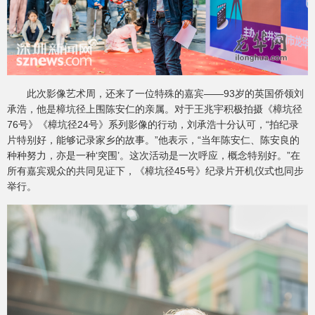
此次影像艺术周，还来了一位特殊的嘉宾——93岁的英国侨领刘
承浩，他是樟坑径上围陈安仁的亲属。对于王兆宇积极拍摄《樟坑径
76号》《樟坑径24号》系列影像的行动，刘承浩十分认可，“拍纪录
片特别好，能够记录家乡的故事。”他表示，“当年陈安仁、陈安良的
种种努力，亦是一种‘突围’。这次活动是一次呼应，概念特别好。”在
所有嘉宾观众的共同见证下，《樟坑径45号》纪录片开机仪式也同步
举行。