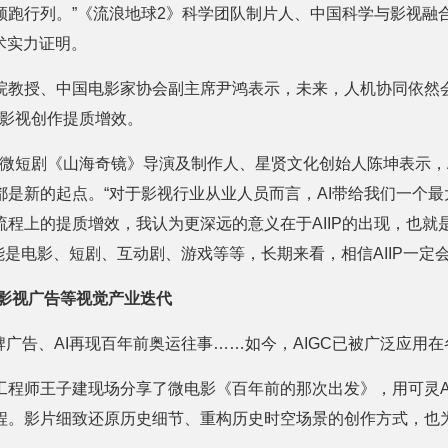
领跑行列。”《流浪地球2》科学团队制片人、中国科学与影视融
术实力证明。
院教授、中国电影家协会副主席尹鸿表示，未来，人机协同依然会
为影视创作提质增效。
幻微短剧《山海奇镜》导演及制作人、星贤文化创始人陈坤表示，
都是新的起点。“对于影视行业从业人员而言，AI带给我们一个
程上的提质增效，我认为更深远的意义在于AIIP的出现，也就
P可能是电影、短剧、互动剧、游戏等等，长期来看，相信AIIP一定
能影视广告等视觉产业迭代
品牌广告、AI再现百年前奥运往事……如今，AIGC已被广泛应用
工程师王子建现场分享了微电影《百年前的那次出发》，用可灵AI
程。影片细致还原历史细节、重构历史时空场景的创作方式，也为