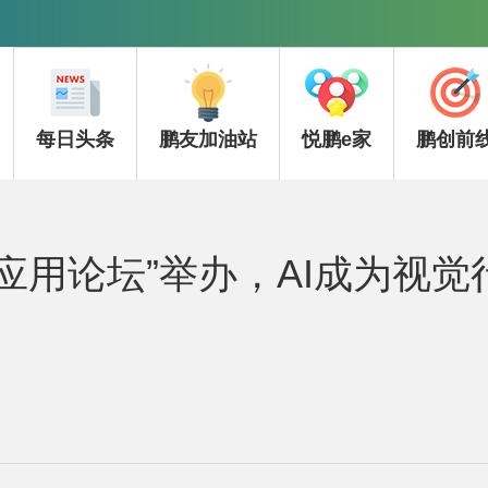
每日头条
鹏友加油站
悦鹏e家
鹏创前
视觉应用论坛”举办，AI成为视