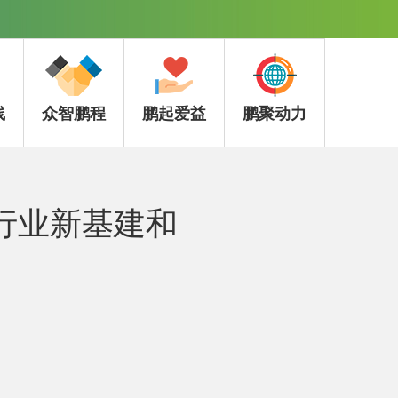
线
众智鹏程
鹏起爱益
鹏聚动力
觉行业新基建和