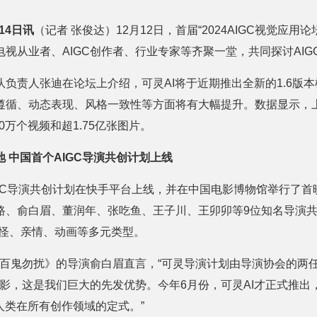
14日讯
（记者 张俊达）12月12日，首届“2024AIGC视觉应
视从业者、AIGC创作者、行业专家等齐聚一堂，共同探讨AI
负责人张迪在论坛上介绍，可灵AI将于近期推出全新的1.6版
遵循、动态表现、风格一致性等方面将有大幅提升。数据显示，上
00万个视频和超1.75亿张图片。
地 中国首个AIGC导演共创计划上线
IGC导演共创计划在快手平台上线，并在中国电影博物馆举行了首
、俞白眉、董润年、张吃鱼、王子川、王卯卯等9位知名导演共同
志怪、亲情、动画等多元类型。
片《百鬼勿扰》的导演俞白眉直言，“可灵导演计划由导演协会的两
’电影，这是我们巨大的先发优势。今年6月份，可灵AI才正式推出
人类在所有创作领域的定式。”