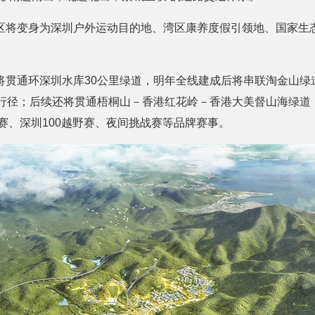
区将变身为深圳户外运动目的地、湾区康养度假引领地、国家生
将贯通环深圳水库30公里绿道，明年全线建成后将串联淘金山绿
骑行径；后续还将贯通梧桐山－香港红花岭－香港大美督山海绿道
战赛、深圳100越野赛、夜间挑战赛等品牌赛事。