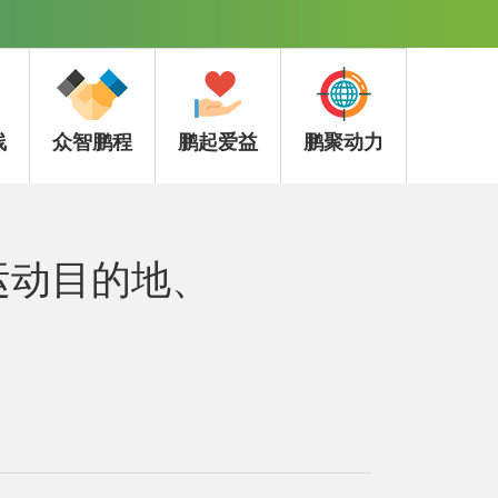
线
众智鹏程
鹏起爱益
鹏聚动力
运动目的地、