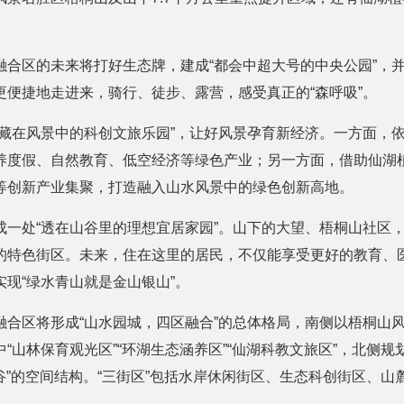
融合区的未来将打好生态牌，建成“都会中超大号的中央公园”，并
更便捷地走进来，骑行、徒步、露营，感受真正的“森呼吸”。
“藏在风景中的科创文旅乐园”，让好风景孕育新经济。一方面，
养度假、自然教育、低空经济等绿色产业；另一方面，借助仙湖
等创新产业集聚，打造融入山水风景中的绿色创新高地。
成一处“透在山谷里的理想宜居家园”。山下的大望、梧桐山社区
的特色街区。未来，住在这里的居民，不仅能享受更好的教育、
现“绿水青山就是金山银山”。
融合区将形成“山水园城，四区融合”的总体格局，南侧以梧桐山
“山林保育观光区”“环湖生态涵养区”“仙湖科教文旅区”，北侧
绿谷”的空间结构。“三街区”包括水岸休闲街区、生态科创街区、山