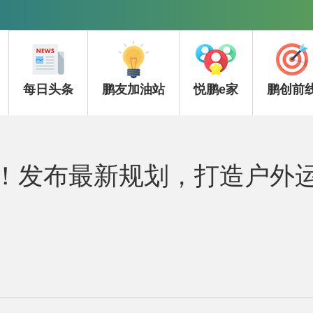
每日头条
鹏友加油站
悦鹏e家
鹏创前
！发布最新规划，打造户外