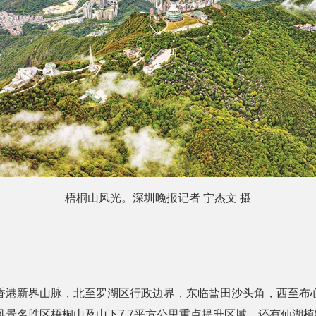
梧桐山风光。深圳晚报记者 宁杰文 摄
香港新界山脉，北至罗湖区行政边界，东临盐田沙头角，西至布心
风景名胜区梧桐山及山下7.7平方公里重点提升区域，还有仙湖