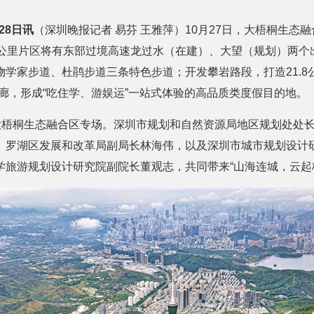
28日讯
（深圳晚报记者 易芬 王雅萍）10月27日，大梧桐生态
方公里片区将有东部过境高速龙过水（在建）、大望（规划）两个
物学家步道、杜鹃步道三条特色步道；开发攀岩路段，打造21.8
廊，形成“吃住学、游娱运”一站式体验的高品质类度假目的地。
行大梧桐生态融合区专场。深圳市规划和自然资源局地区规划处处
、罗湖区发展和改革局副局长林海伟，以及深圳市城市规划设计
学旅游规划设计研究院副院长董观志，共同带来“山海连城，云起