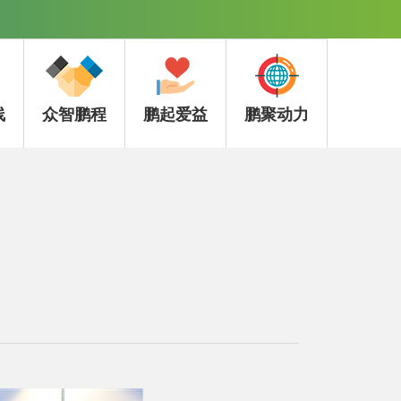
线
众智鹏程
鹏起爱益
鹏聚动力