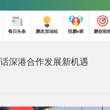
每日头条
鹏友加油站
悦鹏e家
鹏创前
共话深港合作发展新机遇