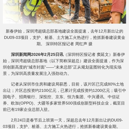
新春伊始，深圳湾超级总部基地建设全面提速，去年12月新出让的
DU09-03项目，支护、桩基、土方施工火热进行，抢抓新春建设黄金
期。 深圳特区报记者 周红声 摄
深圳新闻网2026年2月25日讯
（深圳特区报记者 窦延文）新春伊
始，深圳湾超级总部基地（以下简称深超总）建设全面提速，作为深
圳创新高度的“城市封面”——“未来总部”正从规划蓝图转化为现实场
景，为深圳高质量发展注入强劲动力。
记者从深圳市住房和建设局获悉，目前，该片区已完成80%土地
出让；片区总投资约2100亿元，已累计完成投资约1200亿元；吸引中
国电子、招商银行、深投控、京东、恒力集团、中兴通讯、中信证
券、欧加(OPPO)、大疆等多家世界500强或创新型科技企业，截至目
前已有19家企业总部入驻。
2月24日是春节后上班第一天，深超总去年12月新出让的DU09-
03项目，支护、桩基、土方施工火热进行，抢抓新春建设黄金期。