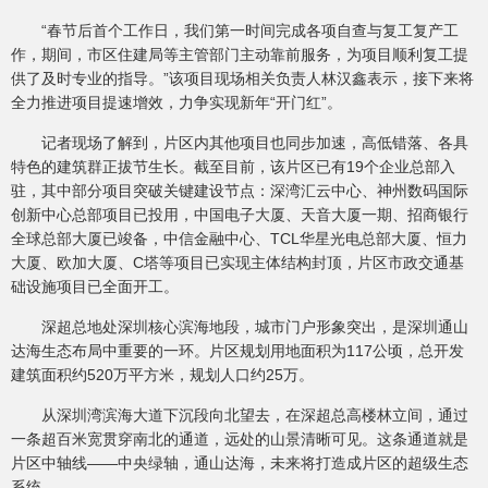
“春节后首个工作日，我们第一时间完成各项自查与复工复产工
作，期间，市区住建局等主管部门主动靠前服务，为项目顺利复工提
供了及时专业的指导。”该项目现场相关负责人林汉鑫表示，接下来将
全力推进项目提速增效，力争实现新年“开门红”。
记者现场了解到，片区内其他项目也同步加速，高低错落、各具
特色的建筑群正拔节生长。截至目前，该片区已有19个企业总部入
驻，其中部分项目突破关键建设节点：深湾汇云中心、神州数码国际
创新中心总部项目已投用，中国电子大厦、天音大厦一期、招商银行
全球总部大厦已竣备，中信金融中心、TCL华星光电总部大厦、恒力
大厦、欧加大厦、C塔等项目已实现主体结构封顶，片区市政交通基
础设施项目已全面开工。
深超总地处深圳核心滨海地段，城市门户形象突出，是深圳通山
达海生态布局中重要的一环。片区规划用地面积为117公顷，总开发
建筑面积约520万平方米，规划人口约25万。
从深圳湾滨海大道下沉段向北望去，在深超总高楼林立间，通过
一条超百米宽贯穿南北的通道，远处的山景清晰可见。这条通道就是
片区中轴线——中央绿轴，通山达海，未来将打造成片区的超级生态
系统。