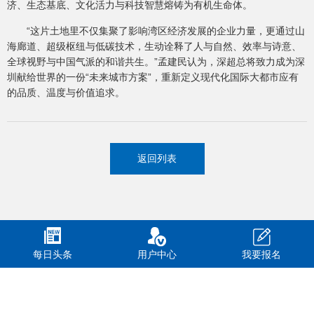
济、生态基底、文化活力与科技智慧熔铸为有机生命体。
“这片土地里不仅集聚了影响湾区经济发展的企业力量，更通过山
海廊道、超级枢纽与低碳技术，生动诠释了人与自然、效率与诗意、
全球视野与中国气派的和谐共生。”孟建民认为，深超总将致力成为深
圳献给世界的一份“未来城市方案”，重新定义现代化国际大都市应有
的品质、温度与价值追求。
返回列表
每日头条
用户中心
我要报名
CopyRight © 鹏城新力 版权所有