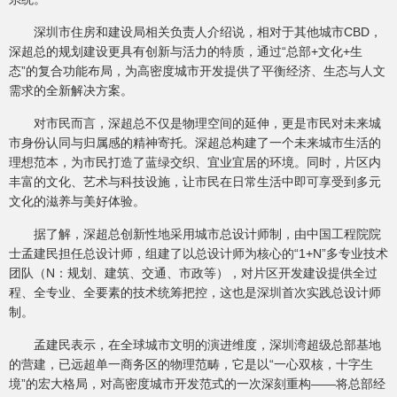
深圳市住房和建设局相关负责人介绍说，相对于其他城市CBD，
深超总的规划建设更具有创新与活力的特质，通过“总部+文化+生
态”的复合功能布局，为高密度城市开发提供了平衡经济、生态与人文
需求的全新解决方案。
对市民而言，深超总不仅是物理空间的延伸，更是市民对未来城
市身份认同与归属感的精神寄托。深超总构建了一个未来城市生活的
理想范本，为市民打造了蓝绿交织、宜业宜居的环境。同时，片区内
丰富的文化、艺术与科技设施，让市民在日常生活中即可享受到多元
文化的滋养与美好体验。
据了解，深超总创新性地采用城市总设计师制，由中国工程院院
士孟建民担任总设计师，组建了以总设计师为核心的“1+N”多专业技术
团队（N：规划、建筑、交通、市政等），对片区开发建设提供全过
程、全专业、全要素的技术统筹把控，这也是深圳首次实践总设计师
制。
孟建民表示，在全球城市文明的演进维度，深圳湾超级总部基地
的营建，已远超单一商务区的物理范畴，它是以“一心双核，十字生
境”的宏大格局，对高密度城市开发范式的一次深刻重构——将总部经