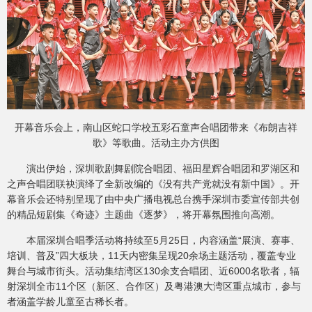
开幕音乐会上，南山区蛇口学校五彩石童声合唱团带来《布朗吉祥
歌》等歌曲。活动主办方供图
演出伊始，深圳歌剧舞剧院合唱团、福田星辉合唱团和罗湖区和
之声合唱团联袂演绎了全新改编的《没有共产党就没有新中国》。开
幕音乐会还特别呈现了由中央广播电视总台携手深圳市委宣传部共创
的精品短剧集《奇迹》主题曲《逐梦》，将开幕氛围推向高潮。
本届深圳合唱季活动将持续至5月25日，内容涵盖“展演、赛事、
培训、普及”四大板块，11天内密集呈现20余场主题活动，覆盖专业
舞台与城市街头。活动集结湾区130余支合唱团、近6000名歌者，辐
射深圳全市11个区（新区、合作区）及粤港澳大湾区重点城市，参与
者涵盖学龄儿童至古稀长者。