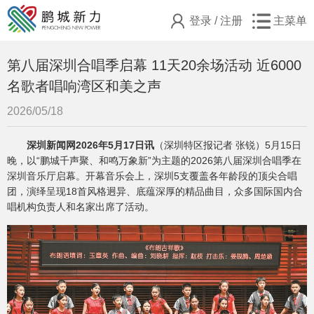
登录
/
注册
主菜单
第八届深圳合唱季启幕 11天20余场活动 近6000
名歌者唱响湾区和美之声
2026/05/18
深圳新闻网2026年5月17日讯
（深圳特区报记者 张锐）5月15日
晚，以“鹏城千声聚、和鸣万象新”为主题的2026第八届深圳合唱季在
深圳音乐厅启幕。开幕音乐会上，深圳5支覆盖各年龄段的顶尖合唱
团，演绎呈现18首风格迥异、底蕴深厚的精品曲目，众多国际国内合
唱机构负责人和名家出席了活动。