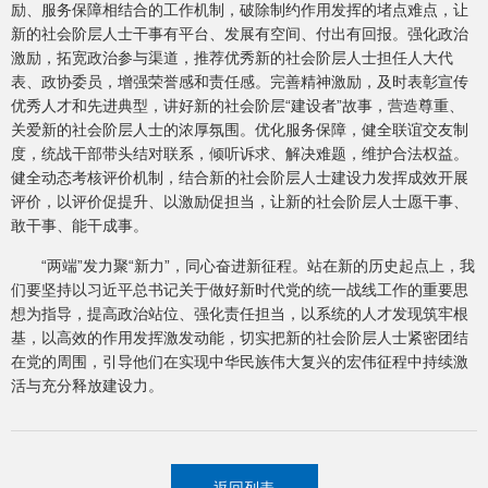
励、服务保障相结合的工作机制，破除制约作用发挥的堵点难点，让
新的社会阶层人士干事有平台、发展有空间、付出有回报。强化政治
激励，拓宽政治参与渠道，推荐优秀新的社会阶层人士担任人大代
表、政协委员，增强荣誉感和责任感。完善精神激励，及时表彰宣传
优秀人才和先进典型，讲好新的社会阶层“建设者”故事，营造尊重、
关爱新的社会阶层人士的浓厚氛围。优化服务保障，健全联谊交友制
度，统战干部带头结对联系，倾听诉求、解决难题，维护合法权益。
健全动态考核评价机制，结合新的社会阶层人士建设力发挥成效开展
评价，以评价促提升、以激励促担当，让新的社会阶层人士愿干事、
敢干事、能干成事。
“两端”发力聚“新力”，同心奋进新征程。站在新的历史起点上，我
们要坚持以习近平总书记关于做好新时代党的统一战线工作的重要思
想为指导，提高政治站位、强化责任担当，以系统的人才发现筑牢根
基，以高效的作用发挥激发动能，切实把新的社会阶层人士紧密团结
在党的周围，引导他们在实现中华民族伟大复兴的宏伟征程中持续激
活与充分释放建设力。
返回列表