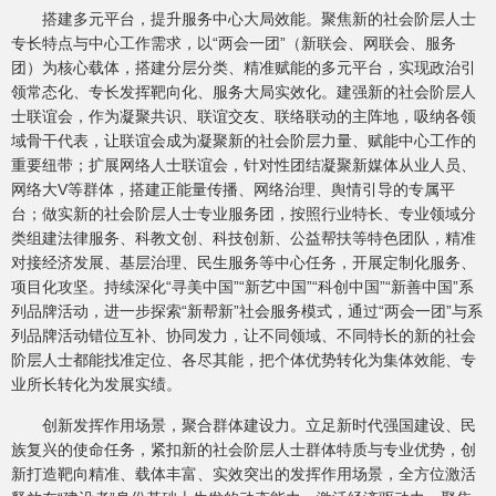
搭建多元平台，提升服务中心大局效能。聚焦新的社会阶层人士
专长特点与中心工作需求，以“两会一团”（新联会、网联会、服务
团）为核心载体，搭建分层分类、精准赋能的多元平台，实现政治引
领常态化、专长发挥靶向化、服务大局实效化。建强新的社会阶层人
士联谊会，作为凝聚共识、联谊交友、联络联动的主阵地，吸纳各领
域骨干代表，让联谊会成为凝聚新的社会阶层力量、赋能中心工作的
重要纽带；扩展网络人士联谊会，针对性团结凝聚新媒体从业人员、
网络大V等群体，搭建正能量传播、网络治理、舆情引导的专属平
台；做实新的社会阶层人士专业服务团，按照行业特长、专业领域分
类组建法律服务、科教文创、科技创新、公益帮扶等特色团队，精准
对接经济发展、基层治理、民生服务等中心任务，开展定制化服务、
项目化攻坚。持续深化“寻美中国”“新艺中国”“科创中国”“新善中国”系
列品牌活动，进一步探索“新帮新”社会服务模式，通过“两会一团”与系
列品牌活动错位互补、协同发力，让不同领域、不同特长的新的社会
阶层人士都能找准定位、各尽其能，把个体优势转化为集体效能、专
业所长转化为发展实绩。
创新发挥作用场景，聚合群体建设力。立足新时代强国建设、民
族复兴的使命任务，紧扣新的社会阶层人士群体特质与专业优势，创
新打造靶向精准、载体丰富、实效突出的发挥作用场景，全方位激活