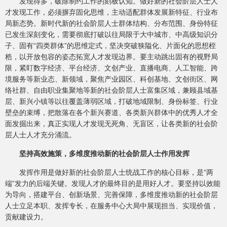
发现得多，破除制约工作的刻板认知。做好新的社会阶层人士人
才发现工作，必须摒弃固化思维，主动适配群体发展新特征、行业布
局新态势。新时代新的社会阶层人士群体结构、分布范围、身份特征
已发生深刻变化，需要彻底打破以往局限于大中城市、中高级知识分
子、固有“四类群体”的思维定式，坚决突破狭隘化、片面化的思想桎
梏，以开放包容的姿态拓宽人才发现边界。要主动跳出固有的视野局
限，紧盯数字经济、平台经济、文创产业、直播电商、人工智能、跨
境服务等新业态、新领域，聚焦产业园区、科创基地、文创街区、网
络社群、自由职业集聚地等新的社会阶层人士富集区域，兼顾县域基
层、新兴小镇等以往覆盖薄弱区域，打破地域限制、身份标签、行业
壁垒的束缚，把散落在各个新兴赛道、各类新兴群体中的优秀人才全
面发掘出来，真正实现人才发现无死角、无盲区，让各类新的社会阶
层人士人才充分涌流。
坚持高效施策，多维度推动新的社会阶层人士作用发挥
发挥作用是做好新的社会阶层人士统战工作的核心目标，是“两
端”发力的后端关键。发现人才的最终目的是用好人才。要坚持以效能
为导向，搭建平台、创新场景、完善保障，多维度推动新的社会阶层
人士立足本职、发挥专长，在服务中心大局中展现担当、实现价值，
贡献建设力。