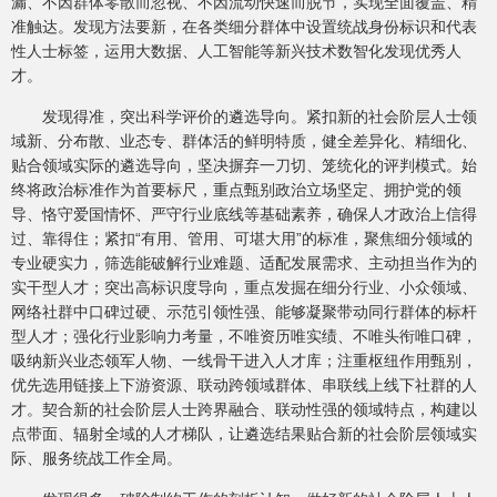
漏、不因群体零散而忽视、不因流动快速而脱节，实现全面覆盖、精
准触达。发现方法要新，在各类细分群体中设置统战身份标识和代表
性人士标签，运用大数据、人工智能等新兴技术数智化发现优秀人
才。
发现得准，突出科学评价的遴选导向。紧扣新的社会阶层人士领
域新、分布散、业态专、群体活的鲜明特质，健全差异化、精细化、
贴合领域实际的遴选导向，坚决摒弃一刀切、笼统化的评判模式。始
终将政治标准作为首要标尺，重点甄别政治立场坚定、拥护党的领
导、恪守爱国情怀、严守行业底线等基础素养，确保人才政治上信得
过、靠得住；紧扣“有用、管用、可堪大用”的标准，聚焦细分领域的
专业硬实力，筛选能破解行业难题、适配发展需求、主动担当作为的
实干型人才；突出高标识度导向，重点发掘在细分行业、小众领域、
网络社群中口碑过硬、示范引领性强、能够凝聚带动同行群体的标杆
型人才；强化行业影响力考量，不唯资历唯实绩、不唯头衔唯口碑，
吸纳新兴业态领军人物、一线骨干进入人才库；注重枢纽作用甄别，
优先选用链接上下游资源、联动跨领域群体、串联线上线下社群的人
才。契合新的社会阶层人士跨界融合、联动性强的领域特点，构建以
点带面、辐射全域的人才梯队，让遴选结果贴合新的社会阶层领域实
际、服务统战工作全局。