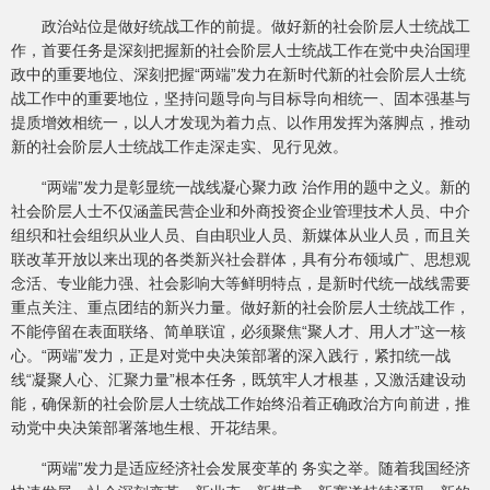
政治站位是做好统战工作的前提。做好新的社会阶层人士统战工
作，首要任务是深刻把握新的社会阶层人士统战工作在党中央治国理
政中的重要地位、深刻把握“两端”发力在新时代新的社会阶层人士统
战工作中的重要地位，坚持问题导向与目标导向相统一、固本强基与
提质增效相统一，以人才发现为着力点、以作用发挥为落脚点，推动
新的社会阶层人士统战工作走深走实、见行见效。
“两端”发力是彰显统一战线凝心聚力政 治作用的题中之义。新的
社会阶层人士不仅涵盖民营企业和外商投资企业管理技术人员、中介
组织和社会组织从业人员、自由职业人员、新媒体从业人员，而且关
联改革开放以来出现的各类新兴社会群体，具有分布领域广、思想观
念活、专业能力强、社会影响大等鲜明特点，是新时代统一战线需要
重点关注、重点团结的新兴力量。做好新的社会阶层人士统战工作，
不能停留在表面联络、简单联谊，必须聚焦“聚人才、用人才”这一核
心。“两端”发力，正是对党中央决策部署的深入践行，紧扣统一战
线“凝聚人心、汇聚力量”根本任务，既筑牢人才根基，又激活建设动
能，确保新的社会阶层人士统战工作始终沿着正确政治方向前进，推
动党中央决策部署落地生根、开花结果。
“两端”发力是适应经济社会发展变革的 务实之举。随着我国经济