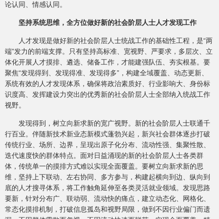
论认同、情感认同。
坚持系统思维，全方位做好新的社会阶层人士人才发现工作
人才发现是做好新的社会阶层人士统战工作的基础性工程，是“两
端”发力的前端支撑。只有坚持高标准、宽视野、严要求，多层次、立
体化开展人才摸排、遴选、储备工作，才能建强队伍、夯实根基。要
聚焦“发现得到、发现得准、发现得多”，构建全域覆盖、动态更新、
系统有效的人才发现体系，确保将政治素质好、行业影响大、身份标
识度高、发挥建设力突出的优秀新的社会阶层人士全部纳入统战工作
视野。
发现得到，树立向新求新的宽广视野。新的社会阶层人士联通千
行百业。伴随新技术新业态新模式蓬勃兴起，新兴社会群体逐步打破
传统行业、场所、边界，呈现出原子化分布、流动性强、集聚性散、
迭代速度快的群体特点。面对日益涌现的新的社会阶层人士各类群
体，传统单一的摸排方式难以实现全面覆盖。要树立向新求新的思
维，坚持上下联动、左右协同、多方参与，构建起横向到边、纵向到
底的人才搜寻体系，将工作触角延伸至各类灵活就业领域。发现思路
要新，针对分布广、联动弱、流动快的痛点，建立动态化、网格化、
常态化摸排机制，打破信息孤岛和视野局限，做到不因行业偏门而遗