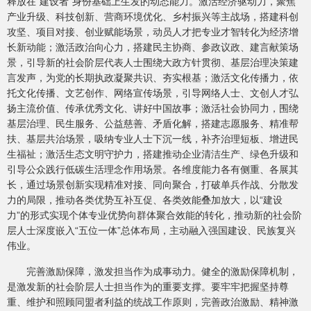
释放在“建设者”身份基础上生发的动态能力。激活经济驱动力，聚焦
产业升级、科技创新、营商环境优化、乡村振兴等主战场，搭建科创
攻坚、项目对接、创业赋能场景，动员人才把专业才智转化为经济增
长新动能；激活政治向心力，搭建民主协商、参政议政、建言献策场
景，引导新的社会阶层代表人士围绕大政方针贯彻、基层治理决策建
言发声，为党的长期执政凝聚共识、夯实根基；激活文化传播力，依
托文化传播、文艺创作、网络宣传场景，引导网络人士、文创人才弘
扬主流价值、传承优秀文化、讲好中国故事；激活社会协同力，围绕
基层治理、民生服务、公益慈善、矛盾化解，搭建志愿服务、精准帮
扶、基层共治场景，吸纳专业人士下沉一线，补齐治理短板、增进民
生福祉；激活生态文明守护力，搭建推动企业清洁生产、绿色升级和
引导公众践行低碳生活理念作用场景。各维度能力各有侧重、各展其
长，通过场景创新实现精准对接、同向聚合，打破单兵作战、分散发
力的局限，推动各类优势互补互促、各类效能叠加放大，以“建设
力”的形式实现个体专业优势向群体聚合效能的转化，推动新的社会阶
层人士深度嵌入“五位一体”总体布局，主动融入强国建设、民族复兴
伟业。
完善激励保障，激发担当作为成事动力。健全的激励保障机制，
是激发新的社会阶层人士担当作为的重要支撑。要牢牢把握坚持尊
重、维护和照顾同盟者利益的统战工作原则，完善政治激励、精神激