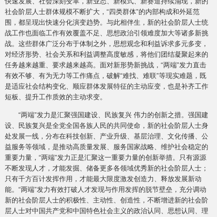
快速发展、社会深刻变革，新业态、新模式、新赛道持续涌现，新的
社会阶层人士群体规模不断扩大，“四类群体”的内部构成和外延范
围，都呈现出快速分化演变趋势。与此相伴生，新的社会阶层人士统
战工作也面临工作有效覆盖不足、思想政治引领难度加大等诸多新挑
战。这些群体广泛分布于体制之外，思想观念和利益诉求多元多变，
对经济形势、社会关系和利益调整高度敏感，将他们团结凝聚起来的
任务越来越重、要求越来越高。面对新形势新挑战，“两端”发力直击
有效不够、有为无力等工作痛点，破解“难找、难联”等现实难题，既
是适应社会结构变化、顺应群体发展特征的主动应变，也是补齐工作
短板、提升工作质效的主动求变。
“两端”发力是汇聚强国建设、民族复兴 伟力的创新之措。强国建
设、民族复兴是全党全国各族人民的共同使命，新的社会阶层人士身
处发展一线，分布在科技创新、产业升级、基层治理、文化传播、公
益服务等领域，是推动高质量发展、服务国家战略、维护社会稳定的
重要力量，“两端”发力正是汇聚这一重要力量的创新举措。只有源源
不断发现人才，才能发掘、储备更多各领域优秀新的社会阶层人士；
只有千方百计发挥作用，才能最大限度激发创造力、释放发展新动
能。“两端”发力有效打破人才发现与作用发挥的脱节壁垒，充分调动
新的社会阶层人士的积极性、主动性、创造性，不断增进新的社会阶
层人士对中国共产党和中国特色社会主义的政治认同、思想认同、理