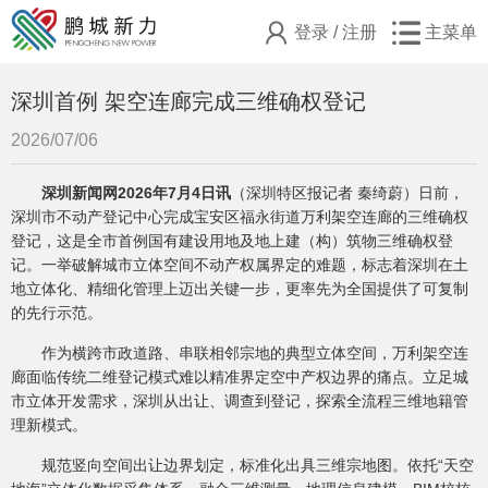
登录
/
注册
主菜单
深圳首例 架空连廊完成三维确权登记
2026/07/06
深圳新闻网2026年7月4日讯
（深圳特区报记者 秦绮蔚）日前，
深圳市不动产登记中心完成宝安区福永街道万利架空连廊的三维确权
登记，这是全市首例国有建设用地及地上建（构）筑物三维确权登
记。一举破解城市立体空间不动产权属界定的难题，标志着深圳在土
地立体化、精细化管理上迈出关键一步，更率先为全国提供了可复制
的先行示范。
作为横跨市政道路、串联相邻宗地的典型立体空间，万利架空连
廊面临传统二维登记模式难以精准界定空中产权边界的痛点。立足城
市立体开发需求，深圳从出让、调查到登记，探索全流程三维地籍管
理新模式。
规范竖向空间出让边界划定，标准化出具三维宗地图。依托“天空