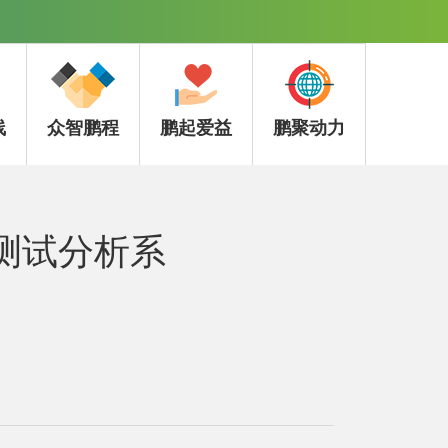
线
众智鹏程
鹏起爱益
鹏聚动力
测试分析系