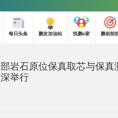
每日头条
鹏友加油站
悦鹏e家
鹏创前
深部岩石原位保真取芯与保真
在深举行