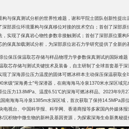
重构与保真测试分析的世界性难题，谢和平院士团队创新性提出
了深部原位环境重构与保真移位对接的技术空白；首创了深部原
法，实现了保真岩心物性参数非接触测试；首创了深部原位重构
芯的保真加载测试分析，为深部原位岩石力学研究提供了全新的
物原位保压保温取芯存储与样品物理力学参数保真测试的国际难题
保温取芯存储与测试关键技术及装备，自主研制了全球首套基于深
现了深海原位压力温度的固体可燃冰样本主动保压保温获取全球零
00米级“深海勇士”号深潜器，在南海海马冷泉1370米水深区域
压力13.8MPa、温度6.51℃的深海可燃冰样品。2023年9
国南海海马冷泉1385m水深区域，首次获取了保持14.5MPa
中央电视台、中国科学报、科学网、香港商报等多家国内外媒体报
冰/沉积物中微生物的新种及基因资源，为探索深海生命新奥秘提