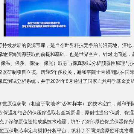
可持续发展的资源宝库，是当今世界科技竞争的前沿高地。深地
深地深海资源获取的前提和基础，也是世界空白。针对此问题，
压、保温、保质、保湿、保光）取芯与保真测试分析颠覆性原理与
仪器研制项目立项。历经5年多攻关，谢和平院士带领团队在国
真测试分析系统，并于2024年8月通过了国家自然科学基金委
参数原位获取（相当于取地球“活体”样本） 的技术空白，谢和平
动”保温相结合的保压保温取芯全新原理，原创性提出“保质、保湿
攻克了深部原位随钻成膜技术难题，填补了深部原位保质保湿保光
部原位五保取芯率定与模拟分析平台，填补了不同深度原位环境物