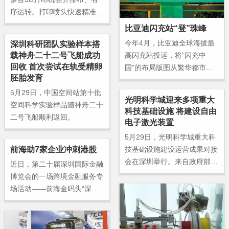
序运转。打印喷头快速精准移
动，一件件精致的机械模型缓
比亚迪闪充站“登”珠峰
缓成型。展厅展架上，潮玩手
今年4月，比亚迪全球海拔最
深圳科研团队实验样本搭
办、宠物用品、时尚饰品、工
载神舟二十二号飞船成功
高闪充站投运，将“闪充中
业零部件等各类3D打印成品
回收 首次尝试在轨受精卵
国”的布局版图从繁华都市延
琳琅满目，全方位展现着3D
胚胎发育
伸至地球第三极。截至5月
打印技术的多元应用场景。
底，全国比亚迪闪充站已超61
5月29日，中国空间站第十批
光明科学城迎来多项重大
50座。6月，四十余位方程豹
空间科学实验样品随神舟二十
科技基础设施 将建设自由
车主奔赴雪域高原，在珠峰文
二号飞船顺利返回。
电子激光装置
旅的见证下共赴开站盛典，以
5月29日，光明科学城重大科
一场跨越山海的远行，标记了
前海助7家企业冲刺港股
技基础设施建设运营成果对接
新能源出行的新里程碑。
会在深圳举行。来自政府部
近日，第二十届深圳国际金融
门、行业领军企业、顶尖科研
博览会的一场跨境金融服务专
院所及金融机构等50余家单位
场活动——前海金码头“深港
超130位代表齐聚，见证多项
联创专区·跨境通赴港上市企
合作落地。
业专场路演”举行。