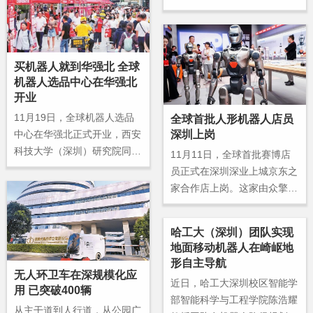
（以下简称“深城交”）会上发
布“深研交通大模型”。
买机器人就到华强北 全球
机器人选品中心在华强北
开业
11月19日，全球机器人选品
全球首批人形机器人店员
深圳上岗
中心在华强北正式开业，西安
科技大学（深圳）研究院同步
11月11日，全球首批赛博店
揭牌。华强北加速迈向“人机
员正式在深圳深业上城京东之
共生第一街”，通过构建新质
家合作店上岗。这家由众擎机
生产力策源高地，为未来产业
器人、京东之家和深业上城三
发展打造“创新链+产业链+应
方联合打造的全球首个赛博店
哈工大（深圳）团队实现
用场景”深度融合的生动范
员主题潮品店一开业，便吸引
地面移动机器人在崎岖地
本。
众多消费者前往参观拍照，大
形自主导航
家都想看看人形机器人做导购
无人环卫车在深规模化应
近日，哈工大深圳校区智能学
员究竟是什么体验。
用 已突破400辆
部智能科学与工程学院陈浩耀
从主干道到人行道，从公园广