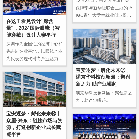
12月22日，由人力资源社会
保障部与新华社联合主办的“A
IGC青年大学生就业创业促进
在这里看见设计“深含
行动大赛”颁奖典礼在深圳南
量”，2024国际眼镜（智
方科技大学开幕。
能穿戴）设计大赛举行
深圳作为全国性的经济中心和
先进制造业基地，以眼镜产业
为代表的现代时尚产业活力十
足。依托40余年眼镜产业基地
宝安逐梦・孵化未来⑦丨
的深厚基础与沉淀，深圳已发
满京华科技创新园：聚创
展成为全球高端眼镜品牌的重
新之力 助产业崛起
要输出地。
满京华科技创新园：聚创新之
力，助产业崛起。
宝安逐梦・孵化未来⑧丨
众里·兴东：链接市场与资
源，打造创新企业成长赋
能平台