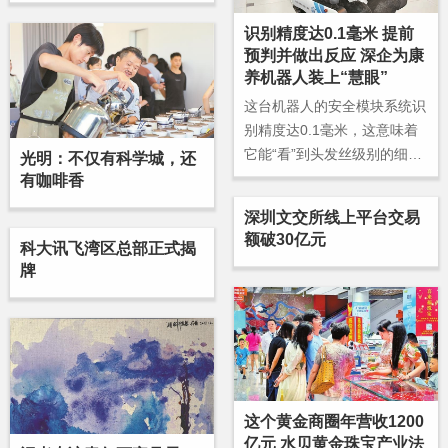
关注的现象是：以创想三维、
拓竹科技、纵维立方、智能派
识别精度达0.1毫米 提前
为代表的“深圳四大天王”，已
预判并做出反应 深企为康
经在全球消费级3D打印市场
养机器人装上“慧眼”
占据举足轻重的位置。
这台机器人的安全模块系统识
别精度达0.1毫米，这意味着
它能“看”到头发丝级别的细微
光明：不仅有科学城，还
变化，在障碍物还很小或很远
有咖啡香
时就能提前预判并做出反应。
深圳文交所线上平台交易
额破30亿元
科大讯飞湾区总部正式揭
牌
这个黄金商圈年营收1200
亿元 水贝黄金珠宝产业法