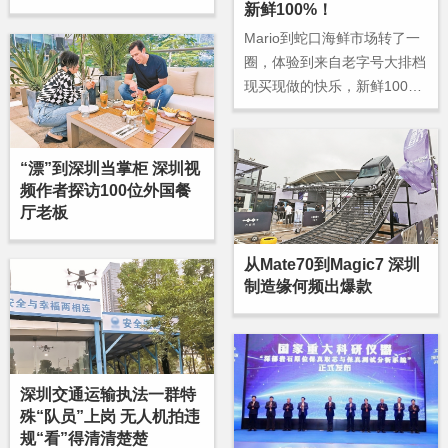
新鲜100%！
梦工场二期举行，一批遴选企
Mario到蛇口海鲜市场转了一
业入驻，数个合作成果落地，
圈，体验到来自老字号大排档
相关专项基金设立，前海加速
现买现做的快乐，新鲜100%
打造深港深度融合发展引领
才是打开深圳味道的正确方
区，为区域经济发展进一步拓
式。
展空间。
“漂”到深圳当掌柜 深圳视
频作者探访100位外国餐
厅老板
从Mate70到Magic7 深圳
制造缘何频出爆款
深圳交通运输执法一群特
殊“队员”上岗 无人机拍违
规“看”得清清楚楚