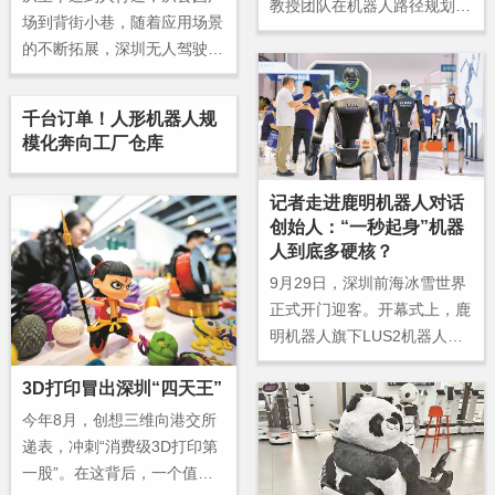
教授团队在机器人路径规划方
场到背街小巷，随着应用场景
面取得重要进展，相关研究成
的不断拓展，深圳无人驾驶环
果发表在机器人领域国际顶级
卫车正经历从“试点示范”迈
期刊《IEEE机器人学汇
向“规模化应用”的关键转型。
刊》。
千台订单！人形机器人规
模化奔向工厂仓库
记者走进鹿明机器人对话
创始人：“一秒起身”机器
人到底多硬核？
9月29日，深圳前海冰雪世界
正式开门迎客。开幕式上，鹿
明机器人旗下LUS2机器人舞
蹈队亮相现场，为本次开幕式
3D打印冒出深圳“四天王”
献上了一场精彩的机器人舞蹈
秀。
今年8月，创想三维向港交所
递表，冲刺“消费级3D打印第
一股”。在这背后，一个值得