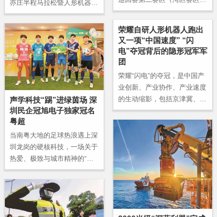
亦庄半程马拉松暨人形机器人
东莞站在华南 MALL 圆满落
半程马拉松在北京亦庄鸣枪开
幕。
跑。深圳大学计算机与软件学
荣耀自研人形机器人跑出
院“深远遥行队”带着人形机器
又一项“中国速度” “闪
人“天工3.0”，完成了一项史无
电”夺冠背后的隐形冠军军
前例的硬核挑战：首个实现超
团
2000公里远程控制机器人参
荣耀“闪电”的夺冠，是中国产
加马拉松，并顺利完赛。
业创新、产业协作、产业速度
的生动缩影，包括京津冀、长
声学科技“踢”进绿茵场 深
三角、珠三角在内的中国大地
圳民企冠旭电子独家冠名
粤超
正以产业科技互促双强、制造
业和服务业协同发展，进一步
当南粤大地的足球热浪遇上深
彰显中国产业集群优势，推动
圳龙岗的硬核科技，一场关于
包括人形机器人在内的具身智
热爱、极致与城市精神的“双
能从实验室走向更多应用场
向奔赴”正式启幕。
景，催生出一个又一个中国产
品的“荣耀”时刻。而深圳作为
这张产业协同网络中一个关键
节点，也发挥着越来越重要的