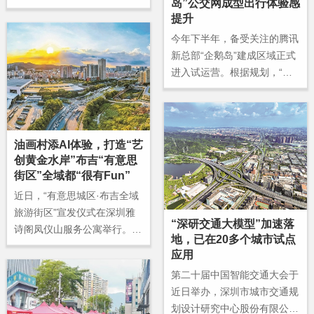
岛”公交网成型出行体验感
合作成果。
秀传统文化的蓬勃生机与时代
提升
风采。
今年下半年，备受关注的腾讯
新总部“企鹅岛”建成区域正式
进入试运营。根据规划，“企
鹅岛”设5个街区，集研发、办
公、生活、文化于一体，预计
可容纳数万人在园区内办公，
公共区域将面向公众开放。
油画村添AI体验，打造“艺
创黄金水岸”布吉“有意思
街区”全域都“很有Fun”
近日，“有意思城区·布吉全域
旅游街区”宣发仪式在深圳雅
“深研交通大模型”加速落
诗阁凤仪山服务公寓举行。活
地，已在20多个城市试点
动以“趣龙岗 Fun布吉”为主
应用
题，标志着布吉文旅发展迈入
第二十届中国智能交通大会于
全域协同、深度融合的新阶
近日举办，深圳市城市交通规
段，将立足资源禀赋打造大湾
划设计研究中心股份有限公司
区独具魅力的文旅目的地。