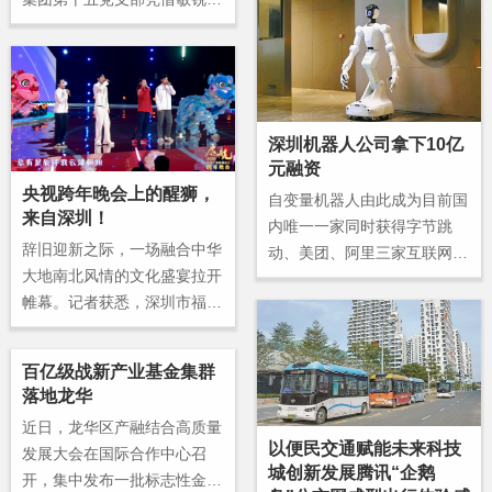
关，其中，境内上市公司426
行业洞察，精准“投早投小”，
家，境外上市公司174家。
于2016年初正式领投越疆天
使轮融资，开启了长达10年的
战略陪伴。
深圳机器人公司拿下10亿
元融资
央视跨年晚会上的醒狮，
自变量机器人由此成为目前国
来自深圳！
内唯一一家同时获得字节跳
辞旧迎新之际，一场融合中华
动、美团、阿里三家互联网巨
大地南北风情的文化盛宴拉开
头投资的具身智能企业。跨领
帷幕。记者获悉，深圳市福海
域资本的协同“下注”，不仅反
桥头醒狮团受邀参加《启航20
映了市场对具身智能赛道的高
26——中央广播电视总台跨年
度共识，也凸显了对该公司技
百亿级战新产业基金集群
晚会》的演出。这支承载着岭
术路径与发展潜力的深度认
落地龙华
南非遗精髓的队伍，将跨越地
可。
近日，龙华区产融结合高质量
理界限，在“英雄吕梁”的壮阔
以便民交通赋能未来科技
发展大会在国际合作中心召
舞台上，以昂扬之姿擂响新年
城创新发展腾讯“企鹅
开，集中发布一批标志性金融
序曲，为全球观众展现中华优