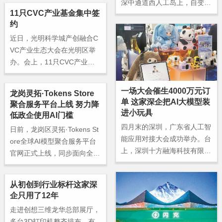
深中通道西人工岛上，自变量
亿元竞得。该宗地土地面积83
11只CVC产业基金集中签
机器人与深圳文旅达成战略合
590.87平方米，总建筑面积3
约
作，双方将依托各自核心优
76158平方米，土地用途为普
近日，光明科学城产创融合C
势，围绕深圳全域文旅资源，
通工业用地，拟建“3D打印智
VC产业生态大会在光明区举
在文旅场馆、深中通道西人工
造总部基地项目”。
办。会上，11只CVC产业基
岛展厅、餐厅、咖啡店、VR
金集中签约、9个拟投项目签
体验店、研学室、文博场馆、
约，光明科学城全生命周期基
酒店及交通枢纽等场景全面展
一场大会催生4000万元订
龙岗灵拓·Tokens Store
金体系再添新军，超300亿元
开合作，共同打造“科技+文
单 这家深企把AI大模型装
聚合服务平台上线 努力降
基金矩阵持续扩容。
旅”融合标杆，助力深圳建设
进小玩具
低政企使用AI门槛
全球领先的智慧文旅城市。
四月末的深圳，广东省人工智
日前，龙岗区灵拓·Tokens St
能应用对接大会成功举办。台
ore全球AI模型聚合服务平台
上，深圳十方融海科技有限公
官网正式上线，同步面向全社
司创始人陈劢登台分享。台
会开放内测。
下，众多制造业企业参会代表
从初创到行业标杆这家深
目不转睛。
企只用了12年
走进创想三维龙华总部展厅，
多台3D打印机整齐排布、有