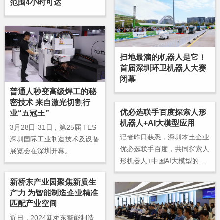
范围4小时可达
新路径。
扫地最溜的机器人是它！
首届深圳环卫机器人大赛
闭幕
普通人秒变高级焊工的秘
密技术 来自激光切割行
优必选联手百度探索人形
业“五冠王”
机器人+AI大模型应用
3月28日-31日，第25届ITES
记者昨日获悉，深圳本土企业
深圳国际工业制造技术及设备
优必选联手百度，共同探索人
展览会在深圳开幕。
形机器人+中国AI大模型的应
用，加速构建新质生产力，为
新桥东产业园聚焦新质生
人工智能和人形机器人产业高
产力 为智能制造企业精准
质量发展注入新动能。
匹配产业空间
近日，2024新桥东智能制造