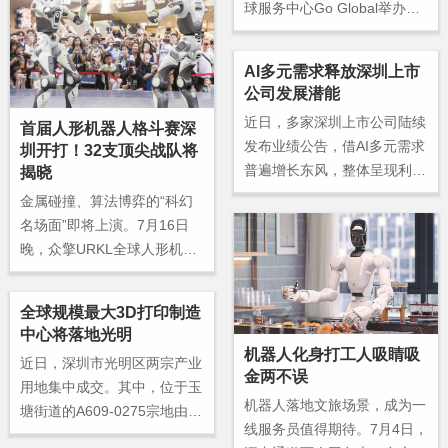
球服务中心Go Global举办，
算，1—6月，全市无人物流车
深圳市企业出海法律服务和查
累计配送约1640万单，实现
明中心南山分中心、南山区涉
商业化价值近1.38亿元。
AI多元需求释放深圳上市
外法律服务中心也正式成立。
公司发展潜能
记者获悉，深圳市企业出海法
近日，多家深圳上市公司陆续
律服务和查明中心已在市内外
首届人形机器人格斗赛深
发布业绩公告，借AI多元需求
圳开打！32支顶尖战队将
共成立8个分中心，构建起“市
普遍增长东风，整体呈现利润
揭晓
级枢纽+各区联络站”的涉外法
猛增态势。
律服务网络。
金属碰撞、算法博弈的“科幻
名场面”即将上演。7月16日
晚，众擎URKL全球人形机器
人自由格斗联赛揭幕赛，将在
深圳南山文体中心正式开启。
全球规模最大3D打印制造
中心将落地光明
机器人化身打工人吸睛吸
近日，深圳市光明区两宗产业
金两不误
用地集中成交。其中，位于玉
机器人落地文旅场景，成为一
塘街道的A609-0275宗地由深
线服务员值得期待。7月4日，
圳竹鹤科技有限公司以1.412