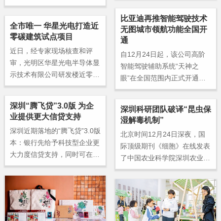
个具有代表性的零售项目，曾
比亚迪再推智能驾驶技术
获美国MUSE奖、意大利IIDA
全市唯一 华星光电打造近
无图城市领航功能全国开
TOP10人物奖、伦敦设计
零碳建筑试点项目
通
奖、法国双面神奖和CHINAS
近日，经专家现场核查和评
HOP奖等荣誉。秦哲楠与AI的
自12月24日起，该公司高阶
审，光明区华星光电半导体显
结缘并不偶然，这缘于她在商
智能驾驶辅助系统“天神之
示技术有限公司研发楼近零碳
业设计领域多年的积累和沉
眼”在全国范围内正式开通无
建筑试点项目顺利通过验收，
淀。
图城市领航（CNOA）功能，
这也是全市唯一通过首批近零
可在各种不同道路场景下带来
深圳“腾飞贷”3.0版 为企
深圳科研团队破译“昆虫保
碳排放区试点验收的项目。
更安全、更便捷的智能驾驶出
业提供更大信贷支持
湿解毒机制”
行体验。
深圳近期落地的“腾飞贷”3.0版
北京时间12月24日深夜，国
本：银行先给予科技型企业更
际顶级期刊《细胞》在线发表
大力度信贷支持，同时可在未
了中国农业科学院深圳农业基
来分享企业超额股权增值收
因组研究所（岭南现代农业科
益，实现股贷闭环联动，助力
学与技术广东省实验室深圳分
高成长期科技企业“腾飞”。
中心）杨青教授团队的最新研
究成果。