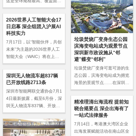
这是全球规格最高、覆盖面最
的智能化“空地联勤”交通管
广的职业技能赛事，届时将有
控。
70多个国家和地区的1400多
2026世界人工智能大会17
名技能青年同台竞技。
日启幕 深企组团入沪展AI
科技实力
垃圾焚烧厂变身生态公园
7月17日，以“智能伙伴，共创
滨海变电站成为观景节点
未来”为主题的2026世界人工
深圳新市政设施从“邻
智能大会（WAIC）将在上海
避”蝶变“邻利”
启幕。
垃圾焚烧厂变身可逛可游的生
态公园，滨海变电站成为拥览
深圳无人物流车超837辆
已开放线路2713条
海景的景观节点……在深圳，
一批兼具生态价值、民生价
深圳市智能网联交通协会7月1
值、美学价值的新型市政设施
4日最新披露，截至6月份，深
精准理清出海流程 提前知
相继建成投用，实现市政设施
圳无人物流车837辆、开放线
晓合规要点 深企出海有了
从“邻避”走向“邻利”的深度蝶
路2713条。6月单月完成无人
一站式法律服务
变。
配送316万单，环比增长1
7月14日，粤港澳大湾区企业
2%，综合节约成本约308万
出海发展赋能活动在南山区全
元。依据“月报”数据简单计