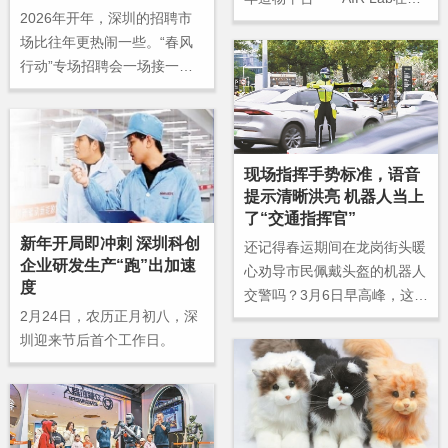
2026年开年，深圳的招聘市
安青少年宫启幕，首批入驻包
场比往年更热闹一些。“春风
括机器人、AI硬件、AI潮玩等
行动”专场招聘会一场接一
22类约60件产品，接下来将
场。人头攒动的招聘会上，除
发布青年十大AI应用场景。
了传统的程序员、工程师、销
售专员，还多了不少新鲜面孔
——无人机飞手、AI训练师、
现场指挥手势标准，语音
低空运营专员……新职业的展
提示清晰洪亮 机器人当上
位前，总有年轻人在打听：这
了“交通指挥官”
个工作挣得多不多？以后发展
新年开局即冲刺 深圳科创
还记得春运期间在龙岗街头暖
空间怎么样？
企业研发生产“跑”出加速
心劝导市民佩戴头盔的机器人
度
交警吗？3月6日早高峰，这位
2月24日，农历正月初八，深
身着“深圳交警”标识的科技新
圳迎来节后首个工作日。
警员全新回归，亮相龙岗区五
和大道与雅宝路交会路口，完
成身份蜕变——从路边值守
的“春运宣教员”，正式移步路
口中央，化身专业的“交通指