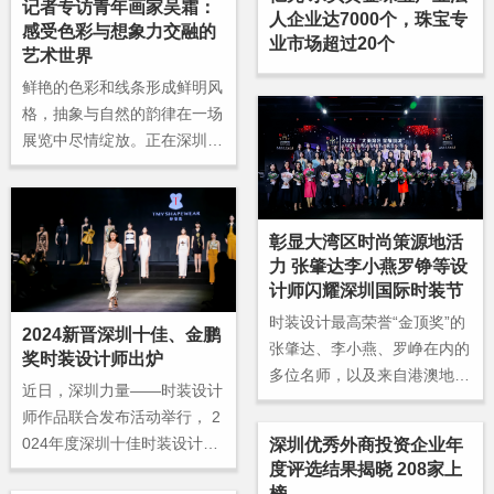
记者专访青年画家吴霜：
人企业达7000个，珠宝专
感受色彩与想象力交融的
业市场超过20个
艺术世界
鲜艳的色彩和线条形成鲜明风
格，抽象与自然的韵律在一场
展览中尽情绽放。正在深圳市
关山月美术馆展出的“陌上花
开——吴霜绘画作品展”自12
月19日开展以来备受好评。
彰显大湾区时尚策源地活
力 张肇达李小燕罗铮等设
计师闪耀深圳国际时装节
时装设计最高荣誉“金顶奖”的
2024新晋深圳十佳、金鹏
张肇达、李小燕、罗峥在内的
奖时装设计师出炉
多位名师，以及来自港澳地区
近日，深圳力量——时装设计
的知名设计师关淑敏和欧阳
师作品联合发布活动举行， 2
煦。他们共同登台，为观众呈
024年度深圳十佳时装设计师
深圳优秀外商投资企业年
现了一场传统与现代交融的时
度评选结果揭晓 208家上
高琳、陈霞、陈若棋、亓晓
尚盛宴。
榜