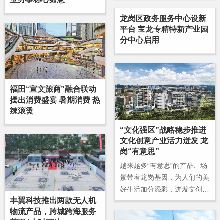
龙岗区政务服务中心设新
平台 宝龙专精特新产业园
分中心启用
福田“宣文旅商”融合联动
摆出消费盛宴 暑期消费 热
辣滚烫
“文化强区”战略稳步推进
文化创意产业活力迸发 龙
岗“有意思”
越来越多“有意思”的产品、场
景带着龙岗基因，为人们的美
好生活加分添彩，迸发文创产
丰翼科技推出两款无人机
业蓬勃的生命力，闯出一条工
物流产品，跨城跨海服务
业大区文化产业高质量发展的