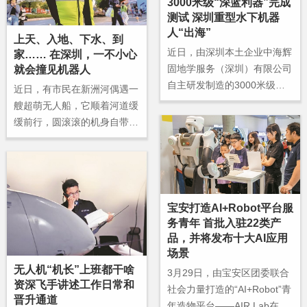
3000米级“深蓝利器”完成
作用与影响。
测试 深圳重型水下机器
人“出海”
上天、入地、下水、到
近日，由深圳本土企业中海辉
家…… 在深圳，一不小心
固地学服务（深圳）有限公司
就会撞见机器人
自主研发制造的3000米级重
近日，有市民在新洲河偶遇一
型工作级水下机器人（RO
艘超萌无人船，它顺着河道缓
V）“FCV3601”完成工厂测
缓前行，圆滚滚的机身自带垃
试，即将发运海外，投入海外
圾回收口，将水面落叶、杂物
海洋工程服务。
一一清理，像个不知疲倦
的“水域卫士”。呆萌的造型圈
粉无数，网友直呼：“深圳还
是太先进了”。该话题一度登
宝安打造AI+Robot平台服
上微博同城热搜榜。
务青年 首批入驻22类产
品，并将发布十大AI应用
场景
无人机“机长”上班都干啥
3月29日，由宝安区团委联合
资深飞手讲述工作日常和
社会力量打造的“AI+Robot”青
晋升通道
年造物平台——AIR Lab在宝