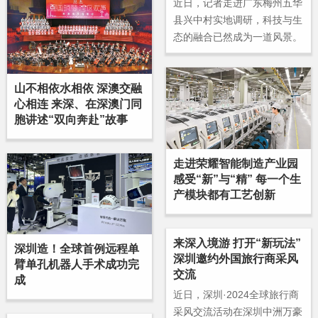
近日，记者走进广东梅州五华
人工智能课程，让同学们亲身
县兴中村实地调研，科技与生
感受前沿技术的魅力，跨越知
态的融合已然成为一道风景。
识界限。
山不相依水相依 深澳交融
心相连 来深、在深澳门同
胞讲述“双向奔赴”故事
走进荣耀智能制造产业园
感受“新”与“精” 每一个生
产模块都有工艺创新
来深入境游 打开“新玩法”
深圳造！全球首例远程单
深圳邀约外国旅行商采风
臂单孔机器人手术成功完
交流
成
近日，深圳·2024全球旅行商
采风交流活动在深圳中洲万豪