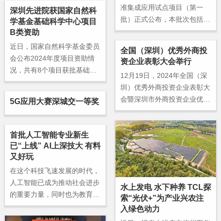
战略合作协议。
准集成应用试点项目（第一
深圳先进院获国家自然科
批）正式公布，本批次包括天
学基金基础科学中心项目
津大学佐治亚理工深圳学院等
B类资助
6个项目。
近日，国家自然科学基金委员
全国（深圳）优秀外商投
会公布2024年度项目资助情
资企业表彰大会举行
况，共有8个项目获批基础科
12月19日，2024年全国（深
学中心项目B类。中国科学院
圳）优秀外商投资企业表彰大
深圳先进技术研究院首次获批
会暨深圳市外商投资企业优秀
5G应用大赛深城交一等奖
该项目。
管理者表彰大会在深圳福田香
格里拉大酒店举行。
首批人工智能专业新生
已“上线” AI上深技大 有料
又好玩
在这个科技飞速发展的时代，
人工智能已成为推动社会进步
水上发电 水下种养 TCL探
的重要力量，同时也为教育带
索“光伏+”为产业兴农注
来更多可能性。深圳技术大学
入绿色动力
紧跟时代步伐，开设了一系列