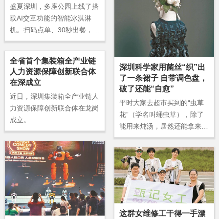
盛夏深圳，多座公园上线了搭
载AI交互功能的智能冰淇淋
机。扫码点单、30秒出餐，游
客等待期间可与屏幕中的“AI
店长”对话，查询园内打卡
全省首个集装箱全产业链
点、卫生间、停车场等导览信
深圳科学家用菌丝“织”出
人力资源保障创新联合体
息，还能回应孩子的科普提
了一条裙子 自带调色盘，
在深成立
问。
破了还能“自愈”
近日，深圳集装箱全产业链人
平时大家去超市买到的“虫草
力资源保障创新联合体在龙岗
花”（学名叫蛹虫草），除了
成立。
能用来炖汤，居然还能拿来做
衣服？7月25日，中国科学院
深圳先进技术研究院的钟超团
队，在国际知名期刊《科学进
展》上发表了一项非常酷的研
究：他们利用蛹虫草的菌丝，
成功“织”出了一条具备生命活
性的连衣裙！
这群女维修工干得一手漂