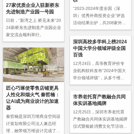
丽、王松杰、傅秀红、李燕、
27家优质企业入驻新桥东
张远军、唐蕾、鄢君曼，深圳
“2023-2024年度全国（深
先进制造产业园一号园
时装设计金鹏奖获得者孙清、
圳）优秀外商投资企业”评选
日前，“新湾之上 桥见未来”20
梁冰琴等青年才俊带来了他们
活动结果出炉，共208家外资
24新桥东先进制造产业园企业
的获奖代表作。
企业上榜。
家交流会顺利举行。
深圳高校多学科上榜2024
中国大学分领域评级全国
百强
12月24日，高等教育评价专
业机构软科发布“2024中国大
学分领域评级”，从多个维度
全面立体地展示我国高校在文
匠心巧琢使零售店铺更具
科、理科、医科、工科、农科
人性化和烟火气 秦哲楠：
市养老托育产教融合共同
5个领域的实力和水平。其
让AI成为商业设计的加速
体实训基地揭牌
中，深圳大学上榜4个学科领
器
12月25日，深圳市养老托育
域，南方科技大学上榜2个学
秦哲楠是深圳万维商业空间设
产教融合共同体实训基地揭牌
科领域，在众多顶尖院校的竞
计策划有限公司法人兼总经
仪式暨银龄消费文化节活动在
争中崭露头角。
理，她带领万维设计完成了多
深业颐居·坪山康养中心举行