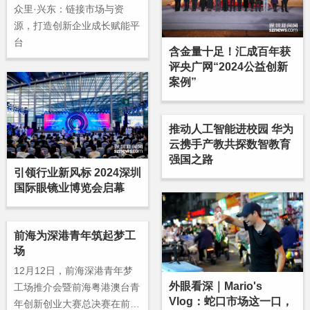
众里·兴东：链接市场与资
源，打造创新企业成长赋能平
台
含金量十足！汇成百年获
评央广网“2024公益创新
案例”
推动人工智能进校园 华为
云携手产教共探数智教育
强国之路
引领行业新风标 2024深圳
国际眼镜业博览会启幕
前海为深港青年筑起梦工
场
12月12日，前海深港青年梦
外眼看深｜Mario's
工场推介会暨前海粤港澳台青
Vlog：蛇口市场这一口，
年创新创业大赛总决赛在前海