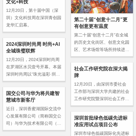
文化+科技
12月20日，第十届中国（深
圳）文化科技周在深圳青创园
第二十届“创意十二月”更
龙华汇启幕。
有创意更有温度
第二十届“创意十二月”在全城
的历史文化街区、创意文化园
2024深圳时尚周 时尚+AI
区、艺术场馆等场所持续进
全城珠璧联辉
行，热度持续攀升。本届“创
12月20日，2024深圳时尚周
意十二月”涵盖展览、市集、
在罗湖区水贝壹号开幕。本届
社会工作研究院在深大揭
工作坊、艺术装置、表演、数
深圳时尚周以“珠光溢彩·圳闪
牌
字互动等活动，在持续创新中
耀”为主题，将珠宝、服装、A
12月20日，由深圳市委社会
提升质量，激发市民参与创意
I人工智能等元素融合，引导
工作部与深圳大学共建的社会
热情，让市民充分享受这场文
国交公司与华为将共建智
产业向规模化、高端化、智能
工作研究院暨深圳社会工作创
慧城市新客厅
化盛宴。
化和品牌化方向发展。
新研究基地在深圳大学揭牌成
近日，深圳香蜜湖国际交流中
立，标志着深圳在社会工作研
心发展有限公司（简称国交公
深圳首批绿色低碳先进标
究与实践领域建立起了一个新
司）与华为技术有限公司（简
准应用试点项目公布
的重要平台。
称华为）在坂田华为基地签订
深圳市绿色低碳国际化先进标