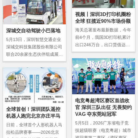
视频丨深圳3D打印机圈粉
全球 狂揽近90%市场份额
海关总署发布最新数据，今年
深城交自动驾驶小巴落地
前4个月，我国3D打印机累计
5月13日，深圳智慧交通企业
出口246万台，出口货值达61.
深城交科技集团股份有限公司
06亿元，同比分别增长100.
联合20余家生态伙伴组成展
3%、110.4%。其中，消费级
团，携新一代智能系列产品亮
3D打印设备凭借高性能、高
相2026厦门国际智能交通运
性价比等优势不断拓宽海外销
输产业博览会（以下简称“智
路，备受消费者的青睐。
交会”）。本届智交会以“聚焦
产业创新变革，赋能出海生态
建设”为主题，吸引全球80余
电竞粤超湾区赛区首战收
个国家和地区的350多家企
官 深圳三队出征 无畏契约
全球首创！深圳团队遥控
业、超3万名专业观众参会。
VAG 夺东莞站冠军
机器人跑完北京亦庄半马
5月5日，2026广东省电子竞
日前，全球首个人形机器人马
技超级联赛（电竞粤超）城市
拉松品牌赛事——2026北京
巡回赛第二赛区（湾区赛区）