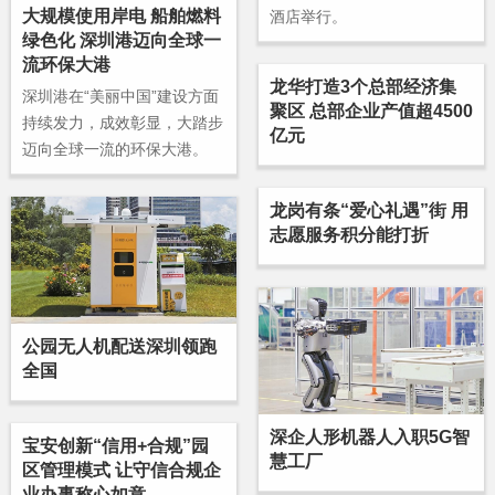
大规模使用岸电 船舶燃料
酒店举行。
绿色化 深圳港迈向全球一
流环保大港
龙华打造3个总部经济集
深圳港在“美丽中国”建设方面
聚区 总部企业产值超4500
持续发力，成效彰显，大踏步
亿元
迈向全球一流的环保大港。
龙岗有条“爱心礼遇”街 用
志愿服务积分能打折
公园无人机配送深圳领跑
全国
深企人形机器人入职5G智
宝安创新“信用+合规”园
慧工厂
区管理模式 让守信合规企
业办事称心如意