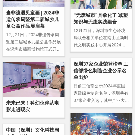
当非遗遇见童画 | 2024非
“无废城市”具象化了 减塑
遗传承周暨第二届城乡儿
知识与无废实践融合
童公益作品展启幕
12月21日，深圳市生态环境
12月21日，2024非遗传承周
局联合相关单位在南山区新时
暨第二届城乡儿童公益作品展
代文明实践中心开展2024年
在深圳市插画博物馆正式开
深圳市“全面推进美丽中国建
幕。
设”巡礼活动。
深圳37家企业荣登榜单 工
信部绿色制造企业公示名
单出炉
日前工信部公示2024年度国
家级绿色制造名单，深圳共有
37家企业入选，其中产业大区
未来已来！科幻伙伴从电
宝安的“绿色工厂”和“绿色供应
影走进现实
链”企业入选名单数量均位居
全市第一。
中国（深圳）文化科技周