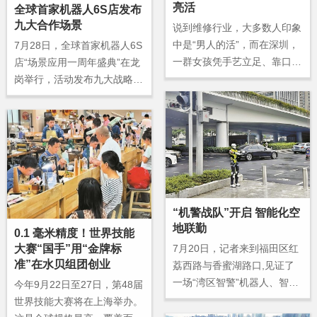
亮活
全球首家机器人6S店发布
九大合作场景
说到维修行业，大多数人印象
中是“男人的活”，而在深圳，
7月28日，全球首家机器人6S
一群女孩凭手艺立足、靠口碑
店“场景应用一周年盛典”在龙
出圈，正悄然改变着这个行业
岗举行，活动发布九大战略场
的格局，为独居女性客户提供
景＋多渠数字化系统。
了更多选择。近日，记者走近
创立近两年的“甄记女工”，了
解这支全女性维修团队如何走
出自己的路。
“机警战队”开启 智能化空
地联勤
0.1 毫米精度！世界技能
大赛“国手”用“金牌标
7月20日，记者来到福田区红
准”在水贝组团创业
荔西路与香蜜湖路口,见证了
一场“湾区智警”机器人、智能
今年9月22日至27日，第48届
无人巡检车、违停劝导机器
世界技能大赛将在上海举办。
人、空中无人机等装备，开启