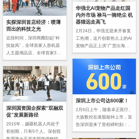
挥官”，凭借AI智能与标准手
华强北AI宠物产品走红国
势守护道路通畅。
内外市场 禄马一骑绝尘 机
器猫远走高飞
实探深圳首店经济：喷薄
而出的科技之光
2月24日，华强北迎来开春复
近段时间，深圳商圈刮起“科
工热潮，这片创新热土上的AI
技旋风”，全球首家人形机器
宠物产品正上演“广货出海、
人主题潮品店、全球首家3D
内外双旺”的火热景象——AI
打印店、荣耀阿尔法全球旗舰
禄马国内热销上千台，机器猫
店、INNO100全球创新旗舰
海外年销数万台。
店、全球首家机器人6S店等
一批科技主题首店接连落地，
具身智能机器人、3D打印
机、AI眼镜等前沿科技走出实
深圳上市公司达600家！
验室，以沉浸式体验重构零售
深圳国资国企探索“双融双
2月6日上午，随着卓正医疗、
消费新场景，成为消费者逛街
促”发展新路径
大族数控在港股敲钟上市，宣
时的“日常惊喜”。
2015年，越疆机器人尚处于
告深圳迎来了里程碑时刻：全
初创期，只有5个人。深创投
市上市公司总量突破600家大
集团第十五党支部凭借敏锐的