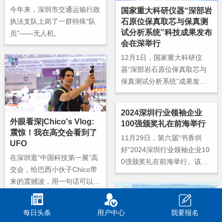
今年来，深圳市交通运输行政
国家重大科研仪器“深部岩
执法支队上岗了一群特殊“队
石原位保真取芯与保真测
试分析系统”科技成果发布
员”——无人机。
会在深举行
12月1日，国家重大科研仪
器“深部岩石原位保真取芯与
保真测试分析系统”成果发布
会在深圳举行，45位两院院士
以及相关领导和专家共1000
2024深圳行业领袖企业
余人出席成果发布会。
外眼看深|Chico's Vlog:
100强颁奖礼在前海举行
震惊！我在高交会看到了
11月29日，第六届“书香圳
UFO
好”2024深圳行业领袖企业10
在深圳逛“中国科技第一展”高
0强颁奖礼在前海举行。该活
交会，给巴西小伙子Chico带
动连续六年由深圳市行业领袖
来的震撼波，用一句话可以形
企业发展促进会、深圳商报/
容:这就是未来！
读创客户端共同主办，是企业
界每年最盛大的读书分享活
每日头条
用户中心
我要报名
动。