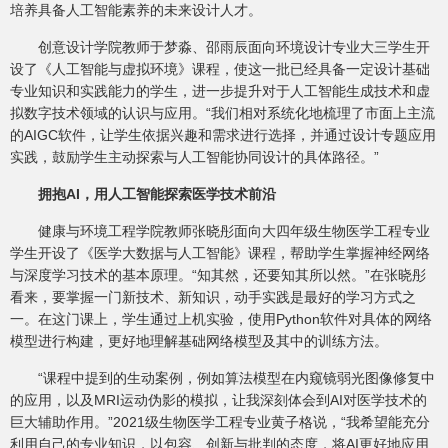
培养具备人工智能素养的未来设计人才。
创意设计学院教师于梦淼、邵雨辰面向环境设计专业大三学生开
设了《人工智能与虚拟环境》课程，使这一批已经具备一定设计基础
专业知识和实践能力的学生，进一步提升对于人工智能生成技术和虚
拟数字技术领域的认识与应用。“我们相对系统化地梳理了市面上主流
的AIGC软件，让学生依据兴趣和需求进行选择，并通过设计专题应用
实践，鼓励学生主动探索与人工智能协同设计的具体路径。”
拥抱AI，用人工智能探索医学技术前沿
健康与环境工程学院教师张晓彤面向大四年级生物医学工程专业
学生开设了《医学大数据与人工智能》课程，帮助学生掌握神经网络
与深度学习技术的基本原理。“知其然，还要知其所以然。”在张晓彤
看来，要掌握一门新技术、新知识，动手实践是最好的学习方式之
一。在这门课上，学生通过上机实验，使用Python软件对具体的网络
模型进行构建，更好地理解基础网络模型及其中的训练方法。
“课程中提到的生动案例，例如算法模型在内窥镜弱光图像修复中
的应用，以及MRI运动伪影的模拟，让我深刻体会到AI对医学技术的
巨大辅助作用。”2021级生物医学工程专业黄子格说，“我希望能充分
利用自己的专业知识，以包容、创新与批判的态度，将AI更好地应用