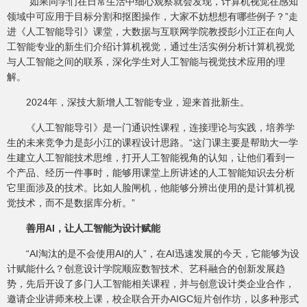
“如果同学们在日常生活中细心观察就会发现，计算机视觉在感知
领域中可应用于目标分割和抠图操作，大家不妨想想有哪些例子？”走
进《人工智能导引》课堂，大数据与互联网学院教授彭小江正在向人
工智能专业的新生们介绍计算机视觉，通过生活实例分析计算机视觉
与人工智能之间的联系，深化学生对人工智能与视觉技术应用的理
解。
2024年，深技大新增人工智能专业，迎来首批新生。
《人工智能导引》是一门通识性课程，连接理论与实践，培养学
生的未来竞争力是彭小江的课程设计思路。“这门课主要是帮助大一学
生建立人工智能技术思维，打开人工智能视角的认知，让他们看到一
个产品、经历一件事时，能够用课堂上所讲述的人工智能知识去分析
它里面涉及的技术。比如人脸闸机，他能够分辨出使用的是计算机视
觉技术，而不是数据库分析。”
善用AI，让人工智能为设计赋能
“AI淘汰的是不会使用AI的人”，在AI迅速发展的今天，它能够为设
计赋能什么？创意设计学院顺应数智技术、艺科融合的创新发展趋
势，先后开设了多门人工智能相关课程，并与创意设计类企业合作，
邀请企业讲师来校上课，校企联合开办AIGC短片创作坊，以多种形式